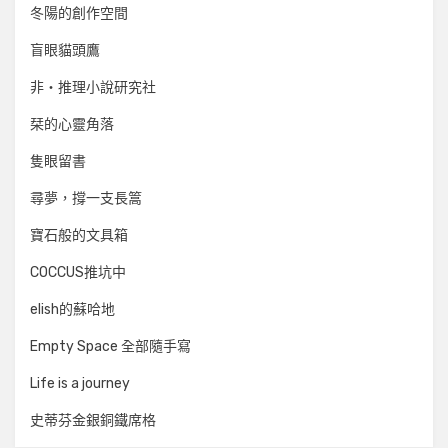
冬陽的創作空間
盲眼貓頭鷹
非‧推理小說研究社
栞的心靈角落
隻眼留書
尋夢，撐一支長篙
寶石般的文具箱
COCCUS推坑中
elish的蘇哈地
Empty Space 全部隨手寫
Life is a journey
史蒂芬金銀銅鐵席格