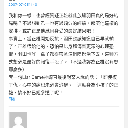
2007-07-0511:40
我和你一樣，也曾經質疑正雄就此放過羽田真的是好結
局嗎？不過想到乙一也有過類似的經驗，那麼他這樣的
安排，或許正是他感同身受的最好結果吧！
事實上，當正雄開始反抗，羽田應該知道自己早就輸
了。正雄帶給他的，恐怕是比身體傷害更深的心理恐
懼，羽田也許一輩子都得帶著這個陰影活下去，這種方
式想必是最好的報復手段了。（不過我認為正雄沒有想
那麼多）
套一句Liar Game神崎直最後對某人說的話：「即使復
了仇，心中的痛也未必會消褪。」這點身為小孩子的正
雄，搞不好已經參透了呢！
回覆