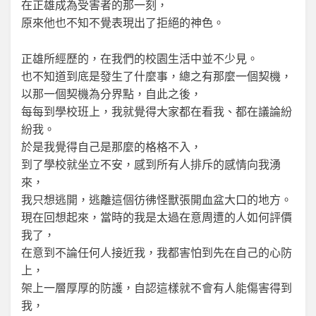
在正雄成為受害者的那一刻，
原來他也不知不覺表現出了拒絕的神色。
正雄所經歷的，在我們的校園生活中並不少見。
也不知道到底是發生了什麼事，總之有那麼一個契機，
以那一個契機為分界點，自此之後，
每每到學校班上，我就覺得大家都在看我、都在議論紛
紛我。
於是我覺得自己是那麼的格格不入，
到了學校就坐立不安，感到所有人排斥的感情向我湧
來，
我只想逃開，逃離這個彷彿怪獸張開血盆大口的地方。
現在回想起來，當時的我是太過在意周遭的人如何評價
我了，
在意到不論任何人接近我，我都害怕到先在自己的心防
上，
架上一層厚厚的防護，自認這樣就不會有人能傷害得到
我，