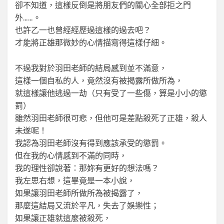
卻不知道，這樣反倒是將朋友們的關心全部拒之門
外……。
也許乙一也曾經經歷過這樣的過去吧？
才能將正雄那微妙的心情描寫得這樣仔細。
不過我對於羽田老師的結局感到並不滿意，
這樣一個自私的人，竟然沒有被揭露所做所為，
就這樣讓他逃過一劫（只有受了一些傷，算是小小的懲
罰）
雖然羽田老師很可悲，但他可是差點殺死了正雄，殺人
未遂呢！
我認為羽田老師沒有得到應該承受的懲罰。
但在我的心情感到不滿的同時，
我的理性卻說著：那妳有更好的想法嗎？
我左思右想，這畢竟是一本小說，
如果讓羽田老師所做所為被揭露了，
那麼這結局又流於平凡，失去了娛樂性；
如果讓正雄就這麼被殺死，