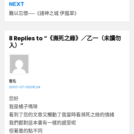
導
NEXT
覽
難以忘懷──《諸神之城 伊嵐翠》
8 Replies to “《瀕死之綠》／乙一（未讀勿
入）”
匿名
2007-07-0508:24
您好
我是橘子嗎啡
看到了您的文章又觸動了我當時看瀕死之綠的情緒
我們都對這本書有一樣的感受呢
但著墨的點不同