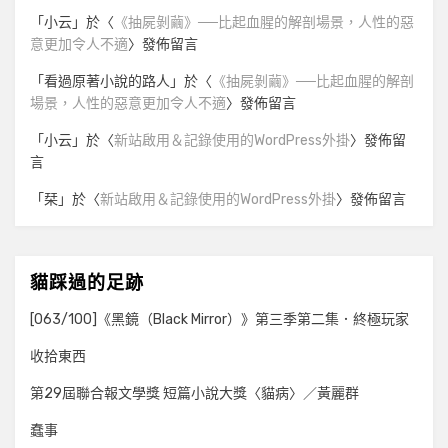
「
小云
」於〈
《抽屍剝繭》──比起血腥的解剖場景，人性的惡
意更加令人不適
〉發佈留言
「
看過原著小說的路人
」於〈
《抽屍剝繭》──比起血腥的解剖
場景，人性的惡意更加令人不適
〉發佈留言
「
小云
」於〈
新站啟用＆記錄使用的WordPress外掛
〉發佈留
言
「
栞
」於〈
新站啟用＆記錄使用的WordPress外掛
〉發佈留言
貓踩過的足跡
[063/100]《黑鏡（Black Mirror）》第三季第二集．終極玩家
收拾東西
第29屆聯合報文學獎 短篇小說大獎〈貓病〉／黃麗群
蠢事