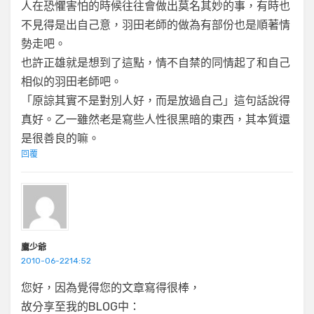
人在恐懼害怕的時候往往會做出莫名其妙的事，有時也
不見得是出自己意，羽田老師的做為有部份也是順著情
勢走吧。
也許正雄就是想到了這點，情不自禁的同情起了和自己
相似的羽田老師吧。
「原諒其實不是對別人好，而是放過自己」這句話說得
真好。乙一雖然老是寫些人性很黑暗的東西，其本質還
是很善良的嘛。
回覆
鷹少爺
2010-06-2214:52
您好，因為覺得您的文章寫得很棒，
故分享至我的BLOG中：