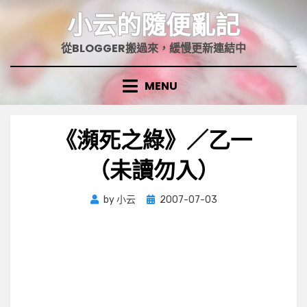
Skip
小云的隨便亂記
to
content
從BLOGGER搬過來，緩慢更新連結中
MENU
《瀕死之綠》／乙一
（未讀勿入）
Posted
by
小云
2007-07-03
on