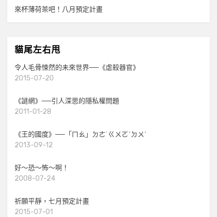
來杯薄荷茶吧！八月預定計畫
貓尾左右甩
令人毛骨悚然的未來世界──《虐殺器官》
2015-07-20
《謎網》──引人深思的隱私權問題
2011-01-28
《王的國度》──「ㄇㄠ」ㄉㄜ˙ㄍㄨㄛˊㄉㄨˋ
2013-09-12
好～恐～怖～啊！
2008-07-24
祈願平靜，七月預定計畫
2015-07-01