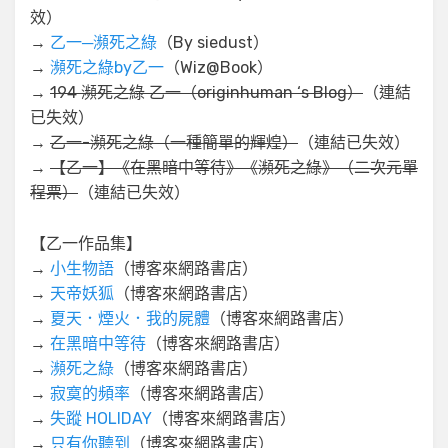
效）
→
乙一─瀕死之綠
（By siedust）
→
瀕死之綠by乙一
（Wiz@Book）
→
194 瀕死之綠 乙一（originhuman ‘s Blog）
（連結
已失效）
→
乙一-瀕死之綠（一種簡單的輝煌）
（連結已失效）
→
【乙一】《在黑暗中等待》《瀕死之綠》（二次元單
程票）
（連結已失效）
【乙一作品集】
→
小生物語
（博客來網路書店）
→
天帝妖狐
（博客來網路書店）
→
夏天．煙火．我的屍體
（博客來網路書店）
→
在黑暗中等待
（博客來網路書店）
→
瀕死之綠
（博客來網路書店）
→
寂寞的頻率
（博客來網路書店）
→
失蹤 HOLIDAY
（博客來網路書店）
→
只有你聽到
（博客來網路書店）