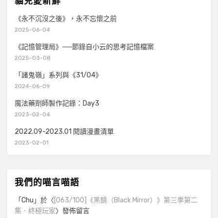
貓兒愛新鮮
《永不沉沒之後》，永不忘懷之前
2025-06-04
《記憶管理局》──節錄自小云的思考記憶檔案
2025-03-08
「諸鬼嶺」系列與《31/04》
2024-06-09
魔法藥劑師製作記錄：Day3
2023-02-04
2022.09-2023.01 閱讀漫畫清單
2023-02-01
我們的喵言喵語
「
Chu
」於〈
[063/100]《黑鏡（Black Mirror）》第三季第二
集．終極玩家
〉發佈留言