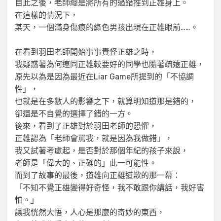
自此之後，老師總是將所有的過錯推到正雄身上。
在這樣的情況下，
某天，一個滿身傷痕的綠色男孩出現在正雄眼前……。
在看到羽田老師開始事事責怪正雄之時，
我疑惑著為何連同正雄較要好的同學也隨著疏遠正雄，
原先以為是因為最近在Liar Game所提到的「不協調
性」，
也就是在多數人的影響之下，就算明知道那是錯的，
卻還是不自覺的選擇了錯的一方。
後來，看到了正雄對於羽田老師的恐懼，
正雄認為「老師會罵我，就是因為我做錯」，
我又試著考慮起，是否對於那個年紀的孩子來說，
老師是「偉大的、正確的」此一可能性。
而到了故事的最後，道雄向正雄道歉的那一幕：
「不知不覺正雄變得好奇怪，我不敢跟你講話，我好害
怕。」
讓我恍然大悟，人心是那麼的奇妙的東西，