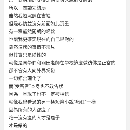
乙一對結局的安排是相當讓人感到安慰的
所以 閱讀完結局
雖然我還沉醉在書裡
但是心情並沒有前面如此沉重
有一種豁然開朗的輕鬆
也讓我更確定現在的自己是對的
雖然這樣的事情不常見
但其實只是隱性的
就像是同學們和羽田老師在學校這麼做彷佛是正當的
卻不會有人向外界揭發
一切都合理化了
而”受害者”本身也不敢告狀
因為一旦說了也不一定被相信
就像我曾看過的另一極短篇小說”瘋狂”一樣
因為所有的人都瘋了
唯一沒有瘋的人才是瘋子
才是錯的