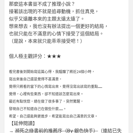
那麼這本書豈不成了推理小說？
接著該出現的不就是追尋動機，抓住真兇，
似乎又遠離本來的主題太遠太遠了。
想來想去，我也沒有辦法提出一個更好的結局，
也就只能在不滿意的心情下接受了這個結局。
（是說，本來就只能乖乖接受吧！）
個人極主觀評分：★★★
看完書後到開始寫這篇心得，我醞釀了將近24個小時，
寫出來後自己還是覺得不甚滿意，
覺得只將看的當下的心情寫出來，覺得沒寫出該寫的重點……
覺得，心裡有些東西，卻不知道該怎麼寫出來。
最近有點恍惚，總在做了很多事了，突然驚醒，
發現自己不知道自己在做些什麼……。
希望，自己還能夠更進步，希望能寫出自己滿意的文章。
【延伸閱讀】
→
瀕死之綠書前的推薦序（By 銀色快手）
（連結已失