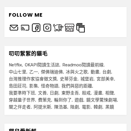
FOLLOW ME
叨叨絮絮的貓毛
Netflix
OKAPI閱讀生活誌
Readmoo閱讀最前線
中山七里
乙一
傑佛瑞迪佛
冰與火之歌
動畫
台劇
台灣推理作家協會徵文獎
史蒂芬金
城堡岩
宮部美幸
島田莊司
影集
怪奇物語
我們與惡的距離
我要準時下班
文善
日劇
東野圭吾
殺戒
漫畫
相聲
穿越量子世界
費策克
輪到你了
遊戲
鏡文學驚悚劇場
闇之伴走者
阿提米斯
陳浩基
陸劇
電影
韓劇
黑鏡