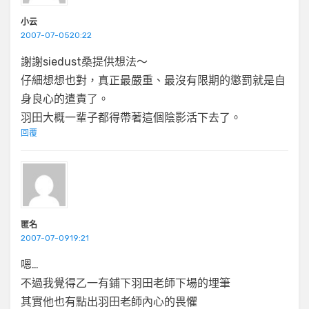
小云
2007-07-0520:22
謝謝siedust桑提供想法～
仔細想想也對，真正最嚴重、最沒有限期的懲罰就是自
身良心的遣責了。
羽田大概一輩子都得帶著這個陰影活下去了。
回覆
匿名
2007-07-0919:21
嗯…
不過我覺得乙一有鋪下羽田老師下場的埋筆
其實他也有點出羽田老師內心的畏懼