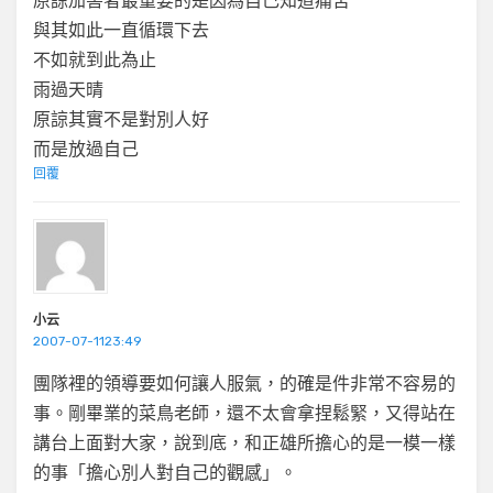
原諒加害者最重要的是因為自己知道痛苦
與其如此一直循環下去
不如就到此為止
雨過天晴
原諒其實不是對別人好
而是放過自己
回覆
小云
2007-07-1123:49
團隊裡的領導要如何讓人服氣，的確是件非常不容易的
事。剛畢業的菜鳥老師，還不太會拿捏鬆緊，又得站在
講台上面對大家，說到底，和正雄所擔心的是一模一樣
的事「擔心別人對自己的觀感」。