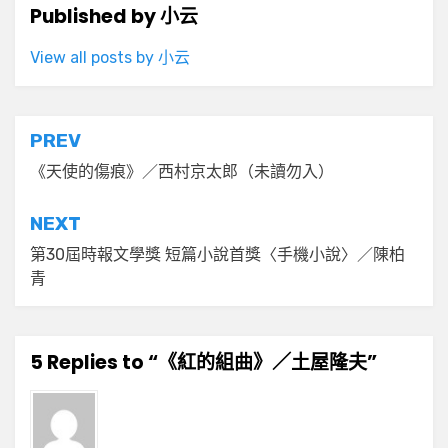
Published by
小云
View all posts by 小云
文
PREV
章
《天使的傷痕》／西村京太郎（未讀勿入）
導
NEXT
覽
第30屆時報文學獎 短篇小說首獎〈手機小說〉／陳柏
青
5 Replies to “《紅的組曲》／土屋隆夫”