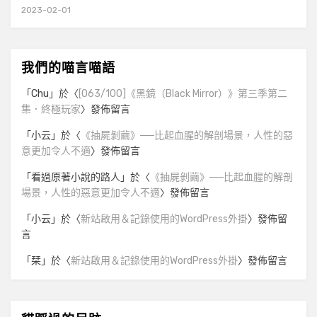
2023-02-01
我們的喵言喵語
「
Chu
」於〈
[063/100]《黑鏡（Black Mirror）》第三季第二
集．終極玩家
〉發佈留言
「
小云
」於〈
《抽屍剝繭》──比起血腥的解剖場景，人性的惡
意更加令人不適
〉發佈留言
「
看過原著小說的路人
」於〈
《抽屍剝繭》──比起血腥的解剖
場景，人性的惡意更加令人不適
〉發佈留言
「
小云
」於〈
新站啟用＆記錄使用的WordPress外掛
〉發佈留
言
「
栞
」於〈
新站啟用＆記錄使用的WordPress外掛
〉發佈留言