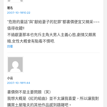
匿名
2007-10-1810:22
“危險的童話”與”獻給妻子的犯罪”都書價便宜又精采~~~
值得收藏!!
不過獻妻那本也充斥主角大男人主義心態,劇情又頗黑
暗,女性大概會有點看不慣吧.
回覆
小云
2007-10-1811:44
書價倒不是主要問題（笑）
我想大概是《紅的組曲》並不太讓我喜愛，所以讓我對
購買土屋隆夫的其他作品感到躊躇吧。