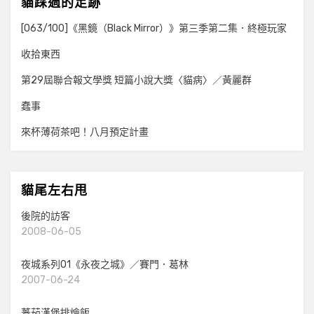
貓踩過的足跡
[063/100]《黑鏡（Black Mirror）》第三季第二集．終極玩家
收拾東西
第29屆聯合報文學獎 短篇小說大獎〈貓病〉／黃麗群
蠢事
來杯薄荷茶吧！八月預定計畫
貓尾左右甩
後院的訪客
2008-06-05
夜城系列01《永夜之城》／賽門．葛林
2007-06-24
蕃茄漢堡排燴飯