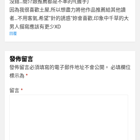
沒錯…簡介跟推薦都是不準的!!(握手)
因為我很喜歡土屋,所以想盡力將他作品推薦給其他讀
者…不用客氣,希望”針的誘惑”妳會喜歡,印象中千草的大
男人描寫應該有更少XD
回覆
發佈留言
發佈留言必須填寫的電子郵件地址不會公開。
必填欄位
標示為
*
留言
*