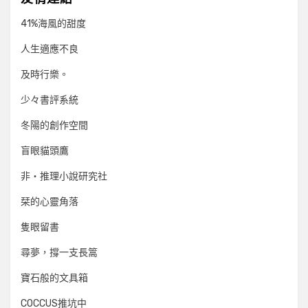
41%海風的甜度
人生適應不良
及時行樂。
少々書評系統
冬陽的創作空間
盲眼貓頭鷹
非‧推理小說研究社
栞的心靈角落
隻眼留書
尋夢，撐一支長篙
寶石般的文具箱
COCCUS推坑中