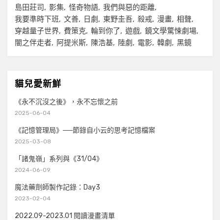
島田莊司
影集
怪奇物語
我們與惡的距離
我要準時下班
文善
日劇
東野圭吾
殺戒
漫畫
相聲
穿越量子世界
費策克
輪到你了
遊戲
鏡文學驚悚劇場
闇之伴走者
阿提米斯
陳浩基
陸劇
電影
韓劇
黑鏡
貓兒愛新鮮
《永不沉沒之後》，永不忘懷之前
2025-06-04
《記憶管理局》──節錄自小云的思考記憶檔案
2025-03-08
「諸鬼嶺」系列與《31/04》
2024-06-09
魔法藥劑師製作記錄：Day3
2023-02-04
2022.09-2023.01 閱讀漫畫清單