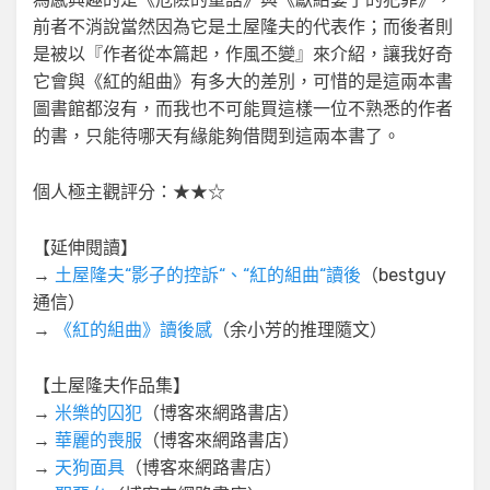
前者不消說當然因為它是土屋隆夫的代表作；而後者則
是被以『作者從本篇起，作風丕變』來介紹，讓我好奇
它會與《紅的組曲》有多大的差別，可惜的是這兩本書
圖書館都沒有，而我也不可能買這樣一位不熟悉的作者
的書，只能待哪天有緣能夠借閱到這兩本書了。
個人極主觀評分：★★☆
【延伸閱讀】
→
土屋隆夫“影子的控訴“、“紅的組曲“讀後
（bestguy
通信）
→
《紅的組曲》讀後感
（余小芳的推理隨文）
【土屋隆夫作品集】
→
米樂的囚犯
（博客來網路書店）
→
華麗的喪服
（博客來網路書店）
→
天狗面具
（博客來網路書店）