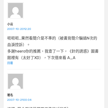
小云
2007-10-2012:20
呃呃呃…果然看簡介是不準的（被書背簡介騙過N次的
血淚控訴）。
多謝heero你的推薦，我查了一下，《針的誘惑》圖書
館裡有（太好了XD），下次借來看 A_A
回覆
匿名
2007-10-2100:04