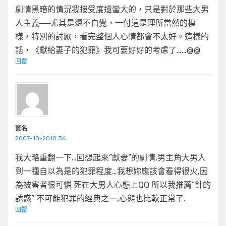
劇情黑暗的情況我接受度還蠻大的，只是對於那些大男
人主義──尤其是還不自覺，一付這是理所當然的模
樣，特別的討厭，看完整個人心情都會不太好。這樣的
話，《獻給妻子的犯罪》我可要好好的考慮了……@@
回覆
匿名
2007-10-2010:36
我大略重翻一下…回想起來”獻妻”的劇情,男主角大男人
到一種自以為是的犯罪程度…我想妳應該會看得很火,因
為被害者很可憐 死在大男人心態上QQ 所以我推薦”針的
誘惑” 不可能犯罪的經典之一,心態也比較正常了.
回覆