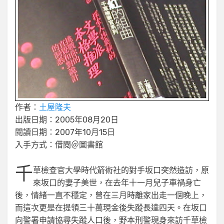
作者：
土屋隆夫
出版日期：2005年08月20日
閱讀日期：2007年10月15日
入手方式：借閱＠圖書館
千
草檢查官大學時代箭術社的對手坂口突然造訪，原
來坂口的妻子美世，在去年十一月兒子車禍身亡
後，情緒一直不穩定，曾在三月時離家出走一個晚上，
而這次更是在提領三十萬現金後失蹤長達四天。在坂口
向警署申請協尋失蹤人口後，野本刑警現身來訪千草檢