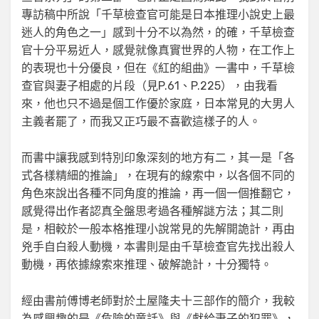
專訪稿中所說「千草檢查官可能是日本推理小說史上最
迷人的角色之一」感到十分不以為然，的確，千草檢查
官十分平易近人，感覺就像真實世界的人物，在工作上
的表現也十分優良，但在《紅的組曲》一書中，千草檢
查官與妻子相處的片段（見P.61、P.225），由我看
來，他也只不過是個工作優於家庭，日本常見的大男人
主義者罷了，而我又正巧最不喜歡這樣子的人。
而書中讓我感到特別印象深刻的地方有二，其一是「各
式各樣精細的推論」，在現有的線索中，以各個不同的
角色來說出各種不同角度的推論，再一個一個推翻它，
感覺得出作者認真全盤思考過各種解謎方法；其二則
是，相較於一般本格推理小說常見的先解開詭計，再由
兇手自白殺人動機，本書則是由千草檢查官先找出殺人
動機，再依據線索來推理、破解詭計，十分獨特。
經由書前傅博老師對於土屋隆夫十三部作的簡介，我較
為感興趣的是《危險的童話》與《獻給妻子的犯罪》，