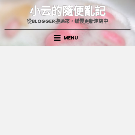
Skip
小云的隨便亂記
to
content
從BLOGGER搬過來，緩慢更新連結中
MENU