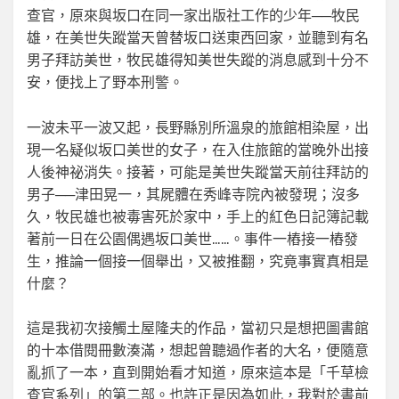
查官，原來與坂口在同一家出版社工作的少年──牧民
雄，在美世失蹤當天曾替坂口送東西回家，並聽到有名
男子拜訪美世，牧民雄得知美世失蹤的消息感到十分不
安，便找上了野本刑警。
一波未平一波又起，長野縣別所溫泉的旅館相染屋，出
現一名疑似坂口美世的女子，在入住旅館的當晚外出接
人後神祕消失。接著，可能是美世失蹤當天前往拜訪的
男子──津田晃一，其屍體在秀峰寺院內被發現；沒多
久，牧民雄也被毒害死於家中，手上的紅色日記簿記載
著前一日在公園偶遇坂口美世……。事件一樁接一樁發
生，推論一個接一個舉出，又被推翻，究竟事實真相是
什麼？
這是我初次接觸土屋隆夫的作品，當初只是想把圖書館
的十本借閱冊數湊滿，想起曾聽過作者的大名，便隨意
亂抓了一本，直到開始看才知道，原來這本是「千草檢
查官系列」的第二部。也許正是因為如此，我對於書前