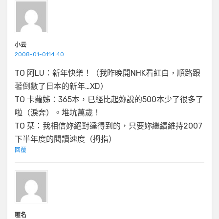
小云
2008-01-0114:40
TO 阿LU：新年快樂！（我昨晚開NHK看紅白，順路跟
著倒數了日本的新年…XD）
TO 卡蘿姊：365本，已經比起妳說的500本少了很多了
啦（淚奔）。堆坑萬歲！
TO 栞：我相信妳絕對達得到的，只要妳繼續維持2007
下半年度的閱讀速度（拇指）
回覆
匿名