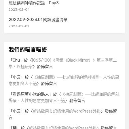
魔法藥劑師製作記錄：Day3
2023-02-04
2022.09-2023.01 閱讀漫畫清單
2023-02-01
我們的喵言喵語
「
Chu
」於〈
[063/100]《黑鏡（Black Mirror）》第三季第二
集．終極玩家
〉發佈留言
「
小云
」於〈
《抽屍剝繭》──比起血腥的解剖場景，人性的惡
意更加令人不適
〉發佈留言
「
看過原著小說的路人
」於〈
《抽屍剝繭》──比起血腥的解剖
場景，人性的惡意更加令人不適
〉發佈留言
「
小云
」於〈
新站啟用＆記錄使用的WordPress外掛
〉發佈留
言
「
栞
」於〈
新站啟用＆記錄使用的WordPress外掛
〉發佈留言