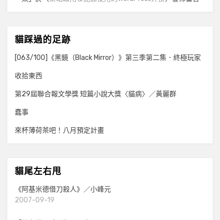
貓踩過的足跡
[063/100]《黑鏡（Black Mirror）》第三季第二集．終極玩家
收拾東西
第29屆聯合報文學獎 短篇小說大獎〈貓病〉／黃麗群
蠢事
來杯薄荷茶吧！八月預定計畫
貓尾左右甩
《阿基米德借刀殺人》／小峰元
2007-09-19