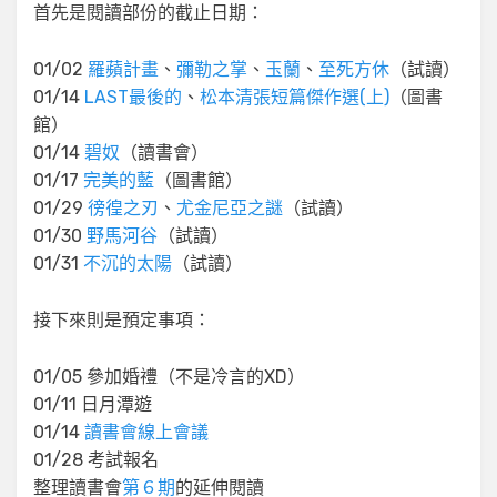
首先是閱讀部份的截止日期：
01/02
羅蘋計畫
、
彌勒之掌
、
玉蘭
、
至死方休
（試讀）
01/14
LAST最後的
、
松本清張短篇傑作選(上)
（圖書
館）
01/14
碧奴
（讀書會）
01/17
完美的藍
（圖書館）
01/29
徬徨之刃
、
尤金尼亞之謎
（試讀）
01/30
野馬河谷
（試讀）
01/31
不沉的太陽
（試讀）
接下來則是預定事項：
01/05 參加婚禮（不是冷言的XD）
01/11 日月潭遊
01/14
讀書會線上會議
01/28 考試報名
整理讀書會
第６期
的延伸閱讀