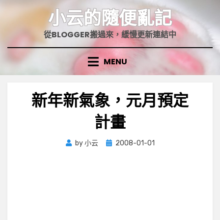
Skip
小云的隨便亂記
to
content
從BLOGGER搬過來，緩慢更新連結中
MENU
新年新氣象，元月預定
計畫
Posted
by
小云
2008-01-01
on