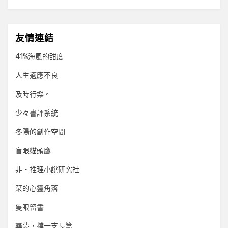
友情連結
41%海風的甜度
人生適應不良
及時行樂。
少々書評系統
冬陽的創作空間
盲眼貓頭鷹
非‧推理小說研究社
栞的心靈角落
隻眼留書
尋夢，撐一支長篙