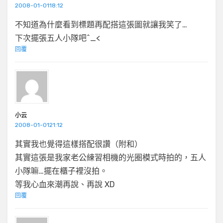
2008-01-0118:12
不知道為什麼看到標題再配搭這張圖就讓我笑了…
下次擺張五人小隊吧^_<
回覆
小云
2008-01-0121:12
其實我也覺得這樣搭配很讚（附和）
其實這張是我家老公練習相機的光圈模式時拍的，五人
小隊嘛…擺在櫃子裡沒拍。
等我心血來潮再說、再說 XD
回覆