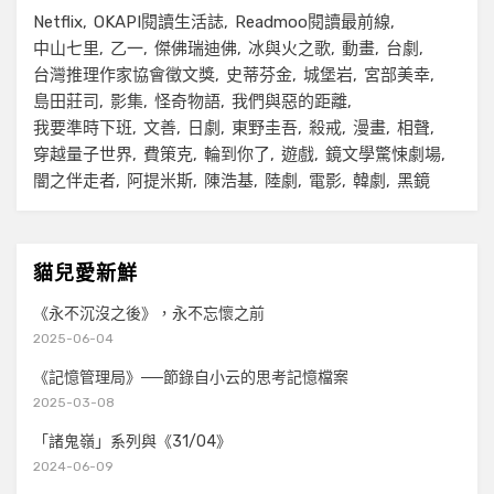
Netflix
OKAPI閱讀生活誌
Readmoo閱讀最前線
中山七里
乙一
傑佛瑞迪佛
冰與火之歌
動畫
台劇
台灣推理作家協會徵文獎
史蒂芬金
城堡岩
宮部美幸
島田莊司
影集
怪奇物語
我們與惡的距離
我要準時下班
文善
日劇
東野圭吾
殺戒
漫畫
相聲
穿越量子世界
費策克
輪到你了
遊戲
鏡文學驚悚劇場
闇之伴走者
阿提米斯
陳浩基
陸劇
電影
韓劇
黑鏡
貓兒愛新鮮
《永不沉沒之後》，永不忘懷之前
2025-06-04
《記憶管理局》──節錄自小云的思考記憶檔案
2025-03-08
「諸鬼嶺」系列與《31/04》
2024-06-09