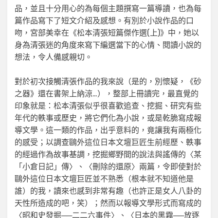
品，並且十分用心的為每個主題撰寫一篇導讀，也為每
篇作品寫下了短文介紹及感想。有別於小說作品的口
吻，宮部美幸在《松本清張短篇傑作選(上)》中，她以
身為清張迷的角度來寫下編選當下的心情、閱讀小說的
想法，令人備感親切。
對於初次接觸清張作品的我來說（是的，別懷疑，《砂
之器》還在書架上納涼…），整部上冊讀完，最直覺的
印象就是：松本清張似乎很喜歡追查、挖掘、研究有些
年代的軼事或歷史，將它們化為小說，或是乾脆寫成報
導文學。這一類的作品，出乎意料的，竟讓我有兩極化
的感受；以調查鷗外這位日本文壇巨匠生前經歷、軼事
的經過作為故事基調，挖掘鄉野間的說法與謠傳的〈某
「小倉日記」傳〉、〈刪除的還原〉兩篇，令即使對於
鷗外這位日本文壇巨匠並不熟悉（根本就不知道他是
誰）的我，讀來也感到非常有趣（也許正是女人八卦的
天性所造成的吧，笑）；然而以報導文學形式而寫成的
〈昭和史發掘──二二六事件〉、〈日本的黑霧──放逐