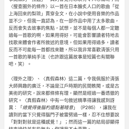
〈搜查圈外的條件〉以一首在日本膾炙人口的歌曲「從
上海回來的梨琉」貫穿全文，在小說中使用音樂的作品
並不少，但我一直認為，在一部作品中用了太多歌曲，
反而會失去故事的焦點，試想，並不是每個人都一定聽
過每一首歌的啊，如果用得好，可能會影響讀者特地去
找歌來體會作者所敘述的意境，但如果用得過多，讀者
反而不可能每一首都找來聽，所以我非常喜歡清張只用
一首歌的單純手法（也許跟這篇故事是短篇也有關聯
吧，笑）。
〈理外之理〉、〈真假森林〉這二篇，令我佩服於清張
大師興趣的廣泛，不論是江戶時期的民間軼聞，或是古
美術的研究，說來都條條有理，顯然是經過一番透徹的
研究。〈真假森林〉中有一句敘述精準得讓我感到訝
異：「
總覺得後腦杓還黏著睡意
」（P285），讓我在
讀到的當下只覺得腦門子被雷劈過一樣，忍不住想要說
「對對對就是這種感覺！」；然而這一篇的結局卻顯得