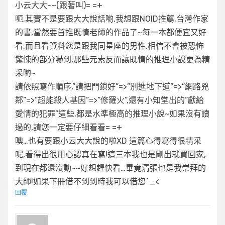
小云大大~~(跟著叫)= =+
呃,其實不是要跟大大說話喲,我想跟NOID推薦,台灣作家
的書,當然要首推既情老師的作品了~每一本都便宜又好
看,而且看資料您是跟我同星座的男性,相信不會被恐怖
驚悚的部分嚇到,那些元素反而讓既情的推理小說更為精
采喲~
請依照寫作順序,”請把門鎖好”=>”別進地下道”=>”網路兇
鄰”=>”超能殺人基因”=>”修羅火”,還有小知堂出的”獻給
愛情的犯罪”這些,都是水準極高的推理小說~如果沒有讀
過的,請您一定要仔細看看= =+
噢…也有要跟小云大大說的啦XD 這篇心得寫得很精采
呢,看得出很用心認真在寫!這三本我也是剛出就買回家,
到現在都還沒動~~好想趕快看…畢竟清張也是我崇拜的
大師!如果下冊借不到到時我可以借您^_<
回覆