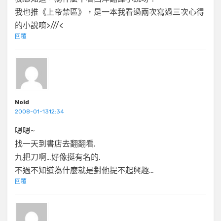
我也推《上帝禁區》，是一本我看過兩次寫過三次心得
的小說唷>///<
回覆
Noid
2008-01-1312:34
嗯嗯~
找一天到書店去翻翻看.
九把刀啊…好像挺有名的.
不過不知道為什麼就是對他提不起興趣…
回覆