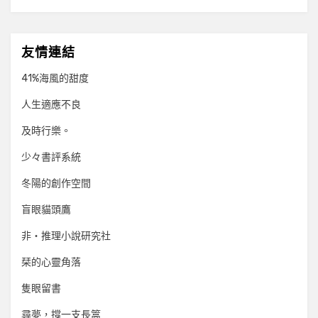
友情連結
41%海風的甜度
人生適應不良
及時行樂。
少々書評系統
冬陽的創作空間
盲眼貓頭鷹
非‧推理小說研究社
栞的心靈角落
隻眼留書
尋夢，撐一支長篙