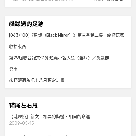
貓踩過的足跡
[063/100]《黑鏡（Black Mirror）》第三季第二集．終極玩家
收拾東西
第29屆聯合報文學獎 短篇小說大獎〈貓病〉／黃麗群
蠢事
來杯薄荷茶吧！八月預定計畫
貓尾左右甩
【謎理館】新文：相異的動機，相同的命運
2009-05-15