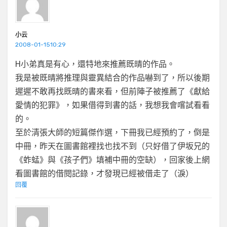
小云
2008-01-1510:29
H小弟真是有心，還特地來推薦既晴的作品。
我是被既晴將推理與靈異結合的作品嚇到了，所以後期
遲遲不敢再找既晴的書來看，但前陣子被推薦了《獻給
愛情的犯罪》，如果借得到書的話，我想我會嚐試看看
的。
至於清張大師的短篇傑作選，下冊我已經預約了，倒是
中冊，昨天在圖書館裡找也找不到（只好借了伊坂兄的
《蚱蜢》與《孩子們》填補中冊的空缺），回家後上網
看圖書館的借閱記錄，才發現已經被借走了（淚）
回覆