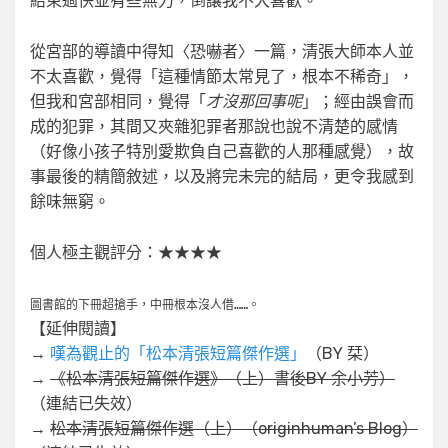
結束過快並有些無力，倒讓我不大喜歡。
從宮部的導讀中得知〈恐嚇者〉一篇，清張大師本人並
不太喜歡，覺得「這種情節太常見了，根本不稀奇」，
但我和宮部相同，覺得「
才沒那回事呢
」；經由誤會而
成的犯罪，其間又夾雜犯罪者那說也說不清楚的感情
（好像小孩子特別愛欺負自己喜歡的人那種感覺），故
事最後的精簡敘述，以及將完未完的結局，更令我感到
餘味無窮。
個人極主觀評分：★★★★
圖書館的下冊超搶手，中冊根本沒人借……。
【延伸閱讀】
→
嘆為觀止的「松本清張短篇傑作選」
（BY 栞）
→
《松本清張短篇傑作選》（上）書後BY 余小芳）
（連結已失效）
→
松本清張短篇傑作選（上）（originhuman’s Blog）