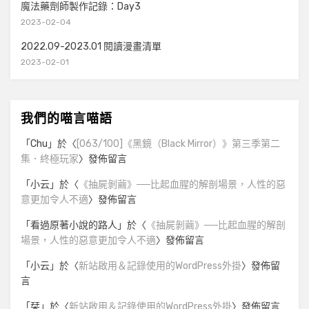
魔法藥劑師製作記錄：Day3
2023-02-04
2022.09-2023.01 閱讀漫畫清單
2023-02-01
我們的喵言喵語
「
Chu
」於〈
[063/100]《黑鏡（Black Mirror）》第三季第二
集．終極玩家
〉發佈留言
「
小云
」於〈
《抽屍剝繭》──比起血腥的解剖場景，人性的惡
意更加令人不適
〉發佈留言
「
看過原著小說的路人
」於〈
《抽屍剝繭》──比起血腥的解剖
場景，人性的惡意更加令人不適
〉發佈留言
「
小云
」於〈
新站啟用＆記錄使用的WordPress外掛
〉發佈留
言
「
栞
」於〈
新站啟用＆記錄使用的WordPress外掛
〉發佈留言