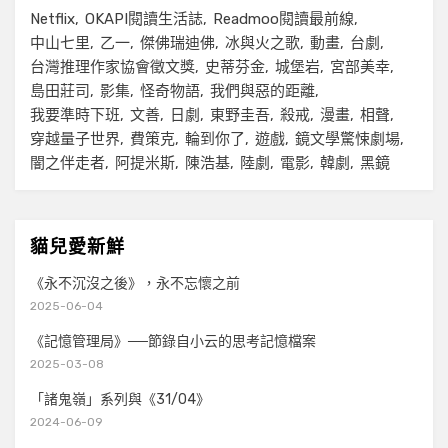
Netflix
OKAPI閱讀生活誌
Readmoo閱讀最前線
中山七里
乙一
傑佛瑞迪佛
冰與火之歌
動畫
台劇
台灣推理作家協會徵文獎
史蒂芬金
城堡岩
宮部美幸
島田莊司
影集
怪奇物語
我們與惡的距離
我要準時下班
文善
日劇
東野圭吾
殺戒
漫畫
相聲
穿越量子世界
費策克
輪到你了
遊戲
鏡文學驚悚劇場
闇之伴走者
阿提米斯
陳浩基
陸劇
電影
韓劇
黑鏡
貓兒愛新鮮
《永不沉沒之後》，永不忘懷之前
2025-06-04
《記憶管理局》──節錄自小云的思考記憶檔案
2025-03-08
「諸鬼嶺」系列與《31/04》
2024-06-09