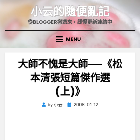
Skip
小云的隨便亂記
to
content
從BLOGGER搬過來，緩慢更新連結中
MENU
大師不愧是大師──《松
本清張短篇傑作選
(上)》
Posted
by
小云
2008-01-12
on