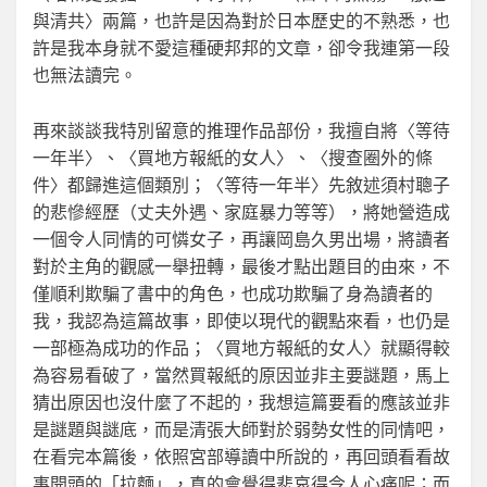
與清共〉兩篇，也許是因為對於日本歷史的不熟悉，也
許是我本身就不愛這種硬邦邦的文章，卻令我連第一段
也無法讀完。
再來談談我特別留意的推理作品部份，我擅自將〈等待
一年半〉、〈買地方報紙的女人〉、〈搜查圈外的條
件〉都歸進這個類別；〈等待一年半〉先敘述須村聰子
的悲慘經歷（丈夫外遇、家庭暴力等等），將她營造成
一個令人同情的可憐女子，再讓岡島久男出場，將讀者
對於主角的觀感一舉扭轉，最後才點出題目的由來，不
僅順利欺騙了書中的角色，也成功欺騙了身為讀者的
我，我認為這篇故事，即使以現代的觀點來看，也仍是
一部極為成功的作品；〈買地方報紙的女人〉就顯得較
為容易看破了，當然買報紙的原因並非主要謎題，馬上
猜出原因也沒什麼了不起的，我想這篇要看的應該並非
是謎題與謎底，而是清張大師對於弱勢女性的同情吧，
在看完本篇後，依照宮部導讀中所說的，再回頭看看故
事開頭的「拉麵」，真的會覺得悲哀得令人心痛呢；而