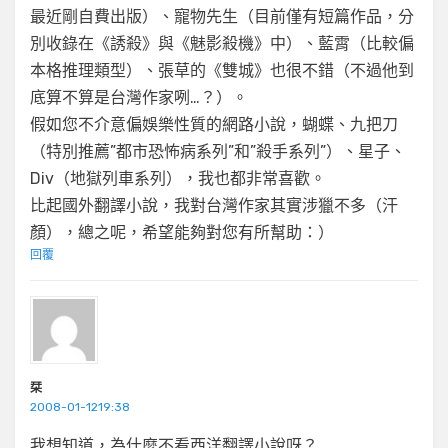
最近剛自費出版）、寵物先生（目前僅有短篇作品，分
別收錄在《誘殺》與《魅影殺機》中）、藍霄（比較偏
本格推理類型）、張草的《雙城》也很不錯（不過他到
底算不算是台灣作家咧…？）。
假如您不介意偏娛樂性質的網路小說，蝴蝶、九把刀
（特別推薦”都市恐怖病系列”和”殺手系列”）、星子、
Div（地獄列車系列），我也都非常喜歡。
比起國外翻譯小說，我對台灣作家其實涉獵不多（汗
顏），總之呢，希望能夠對您有所幫助：）
回覆
栞
2008-01-1219:38
我想知道，為什麼不看西洋翻譯小說呀？