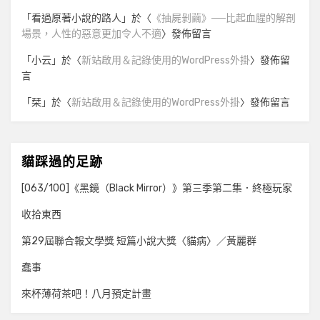
「
看過原著小說的路人
」於〈
《抽屍剝繭》──比起血腥的解剖
場景，人性的惡意更加令人不適
〉發佈留言
「
小云
」於〈
新站啟用＆記錄使用的WordPress外掛
〉發佈留
言
「
栞
」於〈
新站啟用＆記錄使用的WordPress外掛
〉發佈留言
貓踩過的足跡
[063/100]《黑鏡（Black Mirror）》第三季第二集．終極玩家
收拾東西
第29屆聯合報文學獎 短篇小說大獎〈貓病〉／黃麗群
蠢事
來杯薄荷茶吧！八月預定計畫