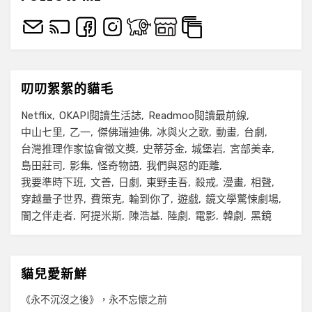
叨叨絮絮的貓毛
Netflix
OKAPI閱讀生活誌
Readmoo閱讀最前線
中山七里
乙一
傑佛瑞迪佛
冰與火之歌
動畫
台劇
台灣推理作家協會徵文獎
史蒂芬金
城堡岩
宮部美幸
島田莊司
影集
怪奇物語
我們與惡的距離
我要準時下班
文善
日劇
東野圭吾
殺戒
漫畫
相聲
穿越量子世界
費策克
輪到你了
遊戲
鏡文學驚悚劇場
闇之伴走者
阿提米斯
陳浩基
陸劇
電影
韓劇
黑鏡
貓兒愛新鮮
《永不沉沒之後》，永不忘懷之前