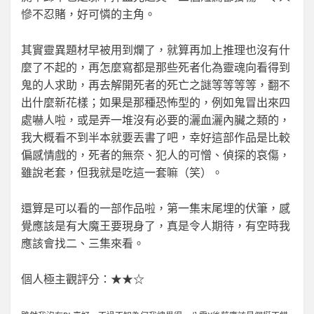
慘不忍賭，好可憐的主角。
其實靈異題材早被用到爛了，就算再加上推理也沒有什
麼了不起的，再怎麼寫都是那些死者化為靈魂向看得到
鬼的人求助，再去解開死者的死亡之謎等等等等，翻不
出什麼新花樣；如果是那種恐怖型的，例如鬼冒出來四
處嚇人啦，或是弄一堆沒有必要的灑血灑內臟之類的，
我大概看不到半本就要丟書了吧，幸好這部作品是比較
偏感情戲的，死者的無奈、犯人的可憎、偵探的哀傷，
雖說老套，但我就是吃這一套嘛（笑）。
還算是可以看的一部作品啦，第一集末尾埋的伏筆，感
覺應該是有大魔王要現身了，真是令人期待，有空時我
應該會找二、三集來看。
個人極主觀評分：★★☆