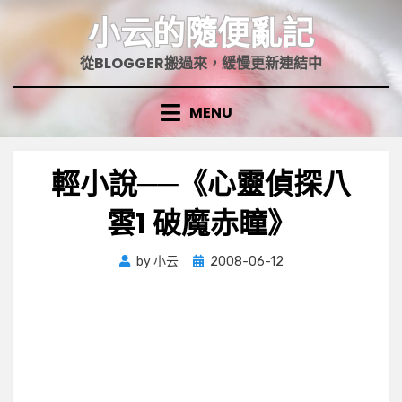
Skip
小云的隨便亂記
to
content
從BLOGGER搬過來，緩慢更新連結中
MENU
輕小說──《心靈偵探八
雲1 破魔赤瞳》
Posted
by
小云
2008-06-12
on