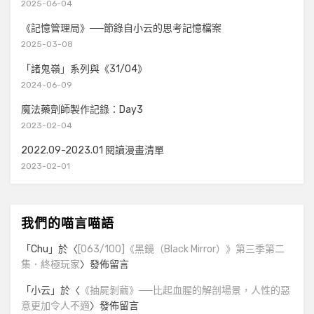
2025-06-04
《記憶管理局》──節錄自小云的思考記憶檔案
2025-03-08
「諸鬼嶺」系列與《31/04》
2024-06-09
魔法藥劑師製作記錄：Day3
2023-02-04
2022.09-2023.01 閱讀漫畫清單
2023-02-01
我們的喵言喵語
「
Chu
」於〈
[063/100]《黑鏡（Black Mirror）》第三季第二
集．終極玩家
〉發佈留言
「
小云
」於〈
《抽屍剝繭》──比起血腥的解剖場景，人性的惡
意更加令人不適
〉發佈留言