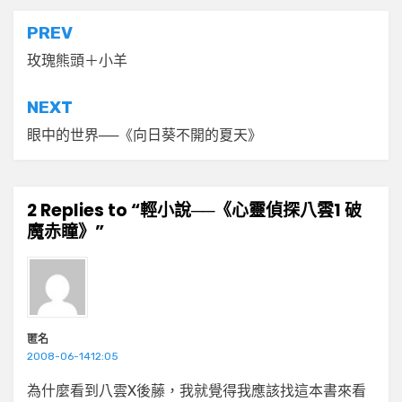
文
PREV
章
玫瑰熊頭＋小羊
導
NEXT
覽
眼中的世界──《向日葵不開的夏天》
2 Replies to “輕小說──《心靈偵探八雲1 破
魔赤瞳》”
匿名
2008-06-1412:05
為什麼看到八雲X後藤，我就覺得我應該找這本書來看