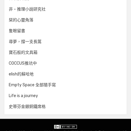
非‧推理小說研究社
栞的心靈角落
隻眼留書
尋夢，撐一支長篙
寶石般的文具箱
COCCUS推坑中
elish的蘇哈地
Empty Space 全部隨手寫
Life is a journey
史蒂芬金銀銅鐵席格