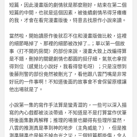
短篇，因此漫畫版的劇情就是那麼剛好，結束在第二個
短篇的中間，也就是這個因素，被後續劇情吊得牙癢癢
的我，才會在看完漫畫版後，特意去找原作小說來讀。
當然啦，開始讀原作後就忍不住和漫畫版做比較，這裡
的細節略掉了、那裡的細節被改掉了…；單以第一個故
事〈打不開的房間〉的部份來說，漫畫大致上改編得算
是不錯，刪掉的關鍵劇情也都圓的挺仔細，氣氛也拿捏
得到位（感覺比小說好，我看得發毛呀）；只是沒想到
後藤刑警的部份竟然被刪光了，看他跟八雲鬥嘴是非常
好玩的一件事啊！不知道後面的故事會不會保留原樣讓
他出場就是了。
小說第一集的寫作手法算是蠻青澀的，一些可以深入描
寫的內心戲都被淡淡帶過，不知道是不是打算當作伏筆
待後面集數再解釋；推理的場景也顯得有些理所當然，
八雲的推測真是準到神的地步（主角威能？），但是推
測準歸準也是躲不掉血光之災，三個短篇都掛傷，令人