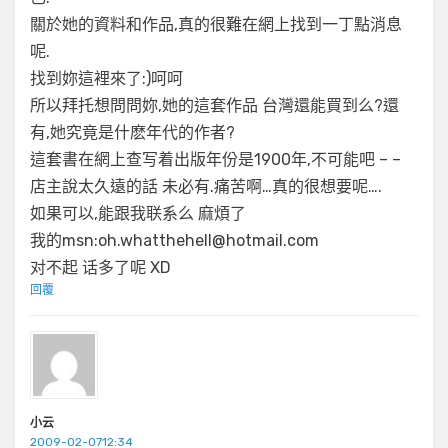
關於她的資料和作品,真的很難在網上找到一丁點消息
呢.
找到妳這裡來了:)呵呵
所以拜托想問問妳,她的這套作品 台灣還能買到么?還
有,她究竟是什麽年代的作者?
這套書在網上查写着出版年份是1900年,不可能吧 – –
店主說太久遠的話 未必有.痛苦啊…真的很想要呢….
如果可以,能跟我联系么 麻煩了
我的msn:oh.whatthehell@hotmail.com
对不起 话多了呢 XD
回覆
小云
2009-02-0712:34