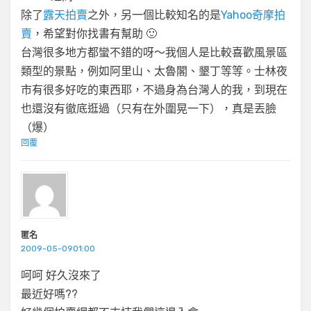
除了
露天拍賣
之外，另一個比較知名的是
Yahoo奇摩拍
賣
，希望對你找書有幫助 🙂
台灣很多地方都蠻不錯的呀～我個人是比較喜歡風景區
類型的景點，例如阿里山、太魯閣、墾丁等等。士林夜
市有很多好吃的東西耶，不過身為台灣人的我，到現在
也還沒有徹底逛過（只有在外圍晃一下），真是丟臉
（爆）
回覆
匿名
2009-05-0901:00
呵呵 好久沒來了
最近好嗎??