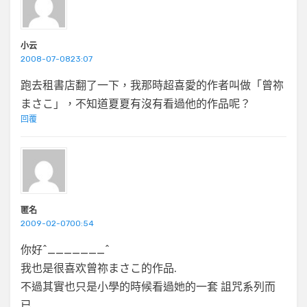
小云
2008-07-0823:07
跑去租書店翻了一下，我那時超喜愛的作者叫做「曾祢
まさこ」，不知道夏夏有沒有看過他的作品呢？
回覆
匿名
2009-02-0700:54
你好^_______^
我也是很喜欢曾祢まさこ的作品.
不過其實也只是小學的時候看過她的一套 詛咒系列而
已.