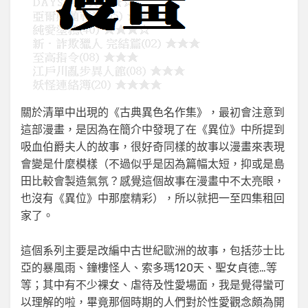
關於清單中出現的《古典異色名作集》，最初會注意到
這部漫畫，是因為在簡介中發現了在《異位》中所提到
吸血伯爵夫人的故事，很好奇同樣的故事以漫畫來表現
會變是什麼模樣（不過似乎是因為篇幅太短，抑或是島
田比較會製造氣氛？感覺這個故事在漫畫中不太亮眼，
也沒有《異位》中那麼精彩），所以就把一至四集租回
家了。
這個系列主要是改編中古世紀歐洲的故事，包括莎士比
亞的暴風雨、鐘樓怪人、索多瑪120天、聖女貞德…等
等；其中有不少裸女、虐待及性愛場面，我是覺得蠻可
以理解的啦，畢竟那個時期的人們對於性愛觀念頗為開