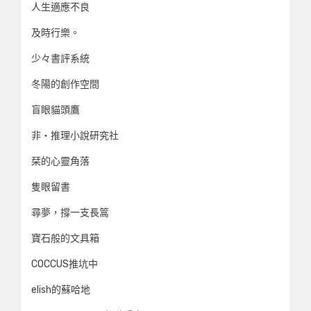
人生適應不良
及時行樂。
少々書評系統
冬陽的創作空間
盲眼貓頭鷹
非‧推理小說研究社
栞的心靈角落
隻眼留書
尋夢，撐一支長篙
寶石般的文具箱
COCCUS推坑中
elish的蘇哈地