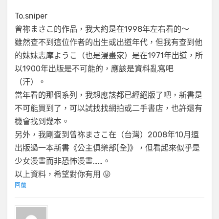
To.sniper
曾祢まさこ的作品，我大約是在1998年左右看的～
雖然查不到這位作者的出生或出道年代，但我有查到他
的妹妹志摩ようこ（也是漫畫家）是在1971年出道，所
以1900年出版是不可能的，應該是資料亂寫吧
（汗）。
當年看的那個系列，我想應該都已經絕版了吧，新書是
不可能買到了，可以試找找網拍或二手書店，也許還有
機會找到幾本。
另外，我剛查到曾祢まさこ在（台灣）2008年10月還
出版過一本新書《公主俱樂部(全)》，但看起來似乎是
少女漫畫而非恐怖漫畫……。
以上資料，希望對你有用 😛
回覆