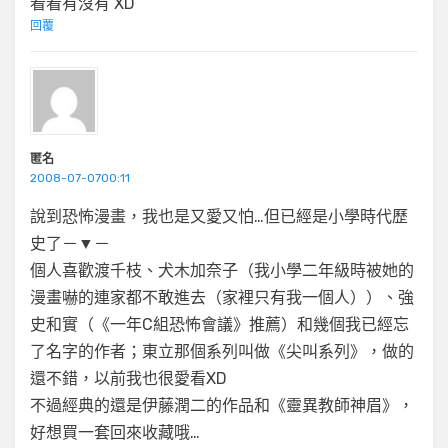
看看有沒有 XD
回覆
匿名
2008-07-0700:11
說到恐怖漫畫，我也是又愛又怕…但已經是小學時代歷
史了－▼－
個人喜歡渡千枝、犬木加奈子（我小學二年級時被她的
漫畫嚇的連家都不敢進去（家裡只有我一個人））、強
史和實（《一年C組恐怖會議》推薦）和幾個我已經忘
了名字的作者；東立那個系列叫做《尖叫系列》，做的
還不錯，以前我也很愛看XD
不過經典的還是伊藤潤二的作品和《靈異教師神眉》，
好想買一套回來收藏哦…