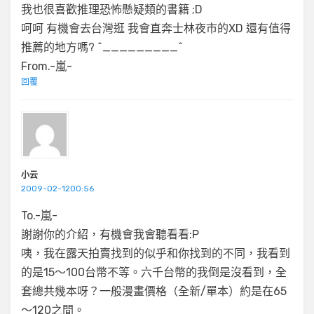
我也很喜歡推理恐怖懸疑類的書籍 ;D
呵呵 有機會去台灣逛 我會直奔士林夜市的XD 還有值得
推薦的地方嗎? ^_________^
From.-嵐-
回覆
小云
2009-02-1200:56
To.-嵐-
謝謝你的介紹，有機會我會聽看看:P
咦，我在露天拍賣找到的似乎和你找到的不同，我看到
的是15～100台幣不等。六千台幣的我倒是沒看到，全
套總共幾本呀？一般漫畫價格（全新/單本）約是在65
～120之間。