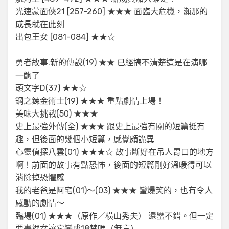
光速蒙面俠21 [257-260] ★★★ 面臨大危機，瀨那的
成長就在此刻
出包王女 [081-084] ★★☆
勇者故事.新的傳說(19) ★★ 已經搞不清楚這是在演哪
一齣了
頭文字D(37) ★★☆
鋼之鍊金術士(19) ★★★ 重點劇情上場！
美味大挑戰(50) ★★★
史上最強外傳(全) ★★★ 跟史上最強有關的短篇挺有
趣，但後面的幾個小短篇，感覺頗詭異
心靈偵探八雲(01) ★★★☆ 故事斷好在吊人胃口的地方
啊！前面的故事有點恐怖，後面的短篇剛好溫暖得可以
消除掉恐懼感
我的老爸是阿宅(01)～(03) ★★★ 蠻爆笑的，也有令人
感動的劇情～
臨場(01) ★★★（原作／橫山秀夫） 還蠻不錯。但一定
要畫裸女讓它變成18禁嗎（無言）