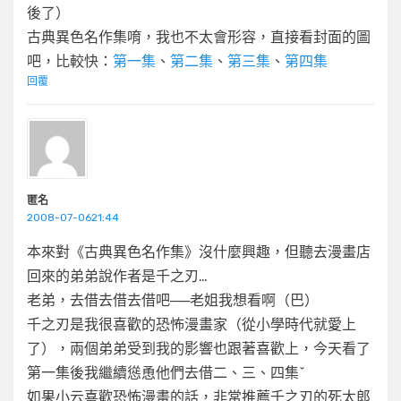
後了）
古典異色名作集唷，我也不太會形容，直接看封面的圖
吧，比較快：
第一集
、
第二集
、
第三集
、
第四集
回覆
匿名
2008-07-0621:44
本來對《古典異色名作集》沒什麼興趣，但聽去漫畫店
回來的弟弟說作者是千之刃…
老弟，去借去借去借吧──老姐我想看啊（巴）
千之刃是我很喜歡的恐怖漫畫家（從小學時代就愛上
了），兩個弟弟受到我的影響也跟著喜歡上，今天看了
第一集後我繼續慫恿他們去借二、三、四集ˇ
如果小云喜歡恐怖漫畫的話，非常推薦千之刃的死太郎