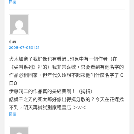
回覆
小云
2008-07-0801:21
犬木加奈子我好像也有看過…印象中有一個作者（在
《尖叫系列》裡的）我非常喜歡，只要看到有他名字的
作品必租回家，但年代久遠想不起來他叫什麼名字了 Q
口Q
伊藤潤二的作品真的是經典啊！（拇指）
話說千之刃的死太郎好像出得挺分散的？今天在花蝶找
不到，明天再試試別家租書店 ＞ｗ＜
回覆