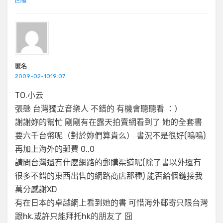
回覆
匿名
2009-02-1019:07
TO.小云
張懸 台灣獨立音樂人 不錯的 有機會聽聽看 ：）
謝謝妳的幫忙 剛剛有在露天拍賣網看到了 她的全套書
要六千台幣呢（對於妳們算貴么） 書況不是很好(嗚嗚)
再加上海外的郵費 0.,0
請問台灣還有什麽網路的郵購渠道呢(除了書以外還有
很多不錯的東西出售的網路商店那種) 能否給個鏈接我
萬分感謝XD
有在日本的卓越網上看到她的書 可惜海外郵寄只限台灣
跟hk.或許只能拜托hk的朋友了 囧