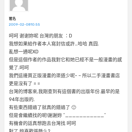
匿名
2009-02-0810:55
呵呵 谢谢妳呢 台灣的朋友 ：D
我想如果給作者本人寫封信或許…哈哈 真囧.
亂想一通呢XD
但是這個作者的作品我對它和她已經不是一般漫畫的感
覺了.呵呵
我們這邊買正版漫畫的渠道少呢- – 所以二手漫畫書店
更是沒有了 = =
台灣的博客來,我剛查到有這個書的出版年份.最早的是
94年出版的.
有些東西錯過了就真的錯過了 🙁
但是會繼續找的呢!謝謝妳 ^___________^
有機會的話真想跑去台灣找 呵呵
對了 妳喜歡張懸么?