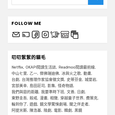
for:
Search
FOLLOW ME
叨叨絮絮的貓毛
Netflix
OKAPI閱讀生活誌
Readmoo閱讀最前線
中山七里
乙一
傑佛瑞迪佛
冰與火之歌
動畫
台劇
台灣推理作家協會徵文獎
史蒂芬金
城堡岩
宮部美幸
島田莊司
影集
怪奇物語
我們與惡的距離
我要準時下班
文善
日劇
東野圭吾
殺戒
漫畫
相聲
穿越量子世界
費策克
輪到你了
遊戲
鏡文學驚悚劇場
闇之伴走者
阿提米斯
陳浩基
陸劇
電影
韓劇
黑鏡