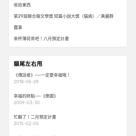
收拾東西
第29屆聯合報文學獎 短篇小說大獎〈貓病〉／黃麗群
蠢事
來杯薄荷茶吧！八月預定計畫
貓尾左右甩
《傳話者》──一定要幸福哦！
2018-06-28
幸福的終點──《樂園》
2009-03-30
忙翻了！二月預定計畫
2015-02-05