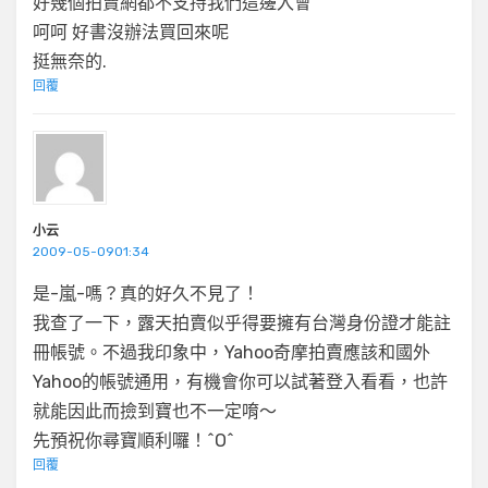
好幾個拍賣網都不支持我們這邊入會
呵呵 好書沒辦法買回來呢
挺無奈的.
回覆
小云
2009-05-0901:34
是-嵐-嗎？真的好久不見了！
我查了一下，露天拍賣似乎得要擁有台灣身份證才能註
冊帳號。不過我印象中，Yahoo奇摩拍賣應該和國外
Yahoo的帳號通用，有機會你可以試著登入看看，也許
就能因此而撿到寶也不一定唷～
先預祝你尋寶順利囉！^O^
回覆