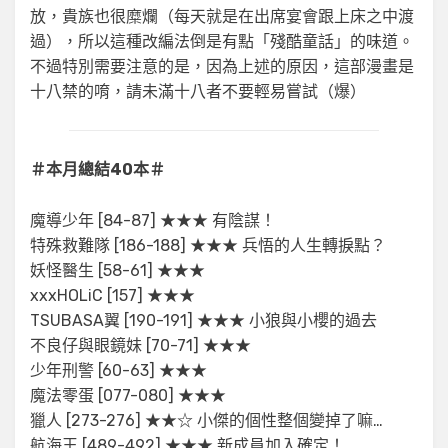
放，貴族也很糜爛（每天就是在出席宴會跟上床之中渡
過），所以這種改編法倒是有點「殘酷童話」的味道。
不過特別需要注意的是，因為上述的原因，這部漫畫是
十八禁的唷，請未滿十八者不要輕易嘗試（爆）
＃本月總結40本＃
魔導少年 [84-87] ★★★ 有陰謀！
特殊救難隊 [186-188] ★★★ 兵悟的人生轉捩點？
妖怪醫生 [58-61] ★★★
xxxHOLiC [157] ★★★
TSUBASA翼 [190-191] ★★★ 小狼與小櫻的過去
不良仔與眼鏡妹 [70-71] ★★★
少年刑警 [60-63] ★★★
魔法零蛋 [077-080] ★★★
獵人 [273-276] ★★☆ 小傑的個性整個變掉了嘛…
航海王 [489-492] ★★★ 新成員加入確定！