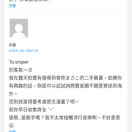
回覆
小云
2009-02-1001:13
To.sniper
別客氣～:D
我在露天拍賣有搜尋到曾祢まさこ的二手舊書，如果你
有興趣的話，倒是可以試試詢問賣家願不願意寄送到海
外。
否則就是得要考慮原文漫畫了吧。
祝你早日收集齊全 ^-^
張懸…是歌手嗎？我不太常接觸流行音樂咧，不好意思
😛