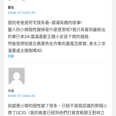
匿名
2008-07-0523:35
我的老爸是阿宅我有看~還滿有趣的故事!
獵人的小傑個性變掉是什麼意思呢?我只有看到最新出
的單行本24,還滿喜歡王跟小女孩下棋的描寫.
然後我想知道古典異色名作集的畫風怎麼樣…會太少女
漫畫或太陽剛嗎XD
回覆
小云
2008-07-0602:30
就感覺小傑的個性變了很多，已經不是我認識的那個小
傑了Q口Q（我的進度已經到他們打進宮殿跟王對峙之