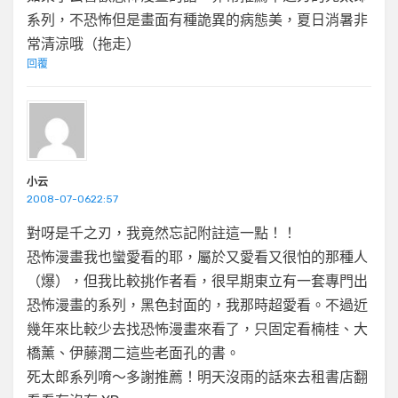
系列，不恐怖但是畫面有種詭異的病態美，夏日消暑非
常清涼哦（拖走）
回覆
小云
2008-07-0622:57
對呀是千之刃，我竟然忘記附註這一點！！
恐怖漫畫我也蠻愛看的耶，屬於又愛看又很怕的那種人
（爆），但我比較挑作者看，很早期東立有一套專門出
恐怖漫畫的系列，黑色封面的，我那時超愛看。不過近
幾年來比較少去找恐怖漫畫來看了，只固定看楠桂、大
橋薰、伊藤潤二這些老面孔的書。
死太郎系列唷～多謝推薦！明天沒雨的話來去租書店翻