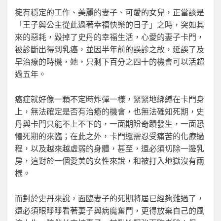
擁有穩定的工作、美麗的妻子、可愛的女兒，正當該是
「王子與公主從此過著幸福快樂的日子」之時，突如其
來的惡耗，毀掉了史丹的幸福生活，心愛的妻子卡門，
被診斷出得到乳癌，並因半年前的誤診之故，延誤了及
早治療的時機，她，只剩下百分之四十的機會可以活超
過五年。
癌症就好像一顆不定時炸彈一樣，緊緊地綁縛在卡門身
上，無法確定是否有治癒的機會，也無法確知死期，史
丹與卡門只能不上不下的，一面期盼奇蹟發生，一面恐
懼死期的來臨；在此之外，卡門還需忍受痛苦的化療過
程，以及越來越虛弱的身體，甚至，還必須切除一邊乳
房，這對於一個愛美的女性來說，和被打入地獄沒有兩
樣。
而對於史丹來說，面臨妻子的死期將屆已經夠難過了，
還必須眼睜睜看著妻子與病魔奮鬥，更得放棄自己的風