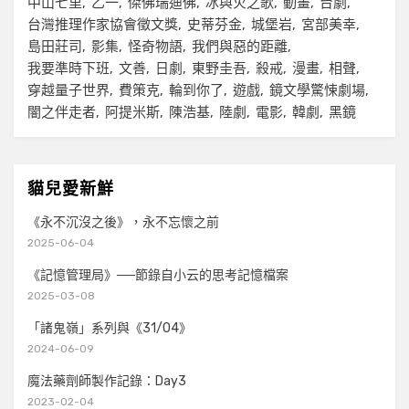
中山七里
乙一
傑佛瑞迪佛
冰與火之歌
動畫
台劇
台灣推理作家協會徵文獎
史蒂芬金
城堡岩
宮部美幸
島田莊司
影集
怪奇物語
我們與惡的距離
我要準時下班
文善
日劇
東野圭吾
殺戒
漫畫
相聲
穿越量子世界
費策克
輪到你了
遊戲
鏡文學驚悚劇場
闇之伴走者
阿提米斯
陳浩基
陸劇
電影
韓劇
黑鏡
貓兒愛新鮮
《永不沉沒之後》，永不忘懷之前
2025-06-04
《記憶管理局》──節錄自小云的思考記憶檔案
2025-03-08
「諸鬼嶺」系列與《31/04》
2024-06-09
魔法藥劑師製作記錄：Day3
2023-02-04