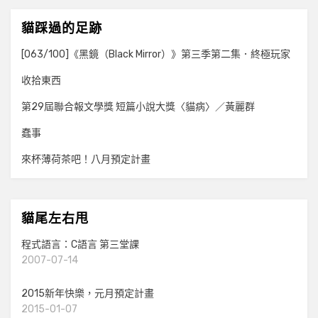
貓踩過的足跡
[063/100]《黑鏡（Black Mirror）》第三季第二集．終極玩家
收拾東西
第29屆聯合報文學獎 短篇小說大獎〈貓病〉／黃麗群
蠢事
來杯薄荷茶吧！八月預定計畫
貓尾左右甩
程式語言：C語言 第三堂課
2007-07-14
2015新年快樂，元月預定計畫
2015-01-07