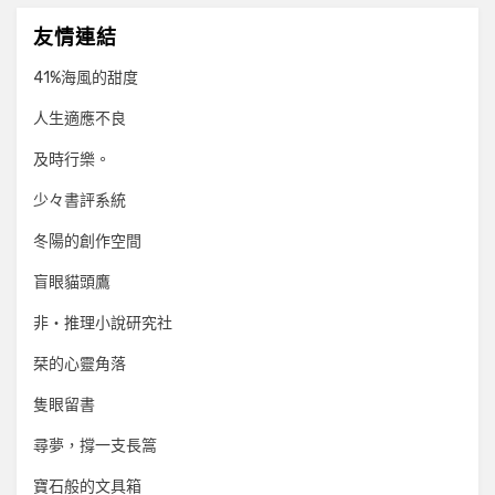
友情連結
41%海風的甜度
人生適應不良
及時行樂。
少々書評系統
冬陽的創作空間
盲眼貓頭鷹
非‧推理小說研究社
栞的心靈角落
隻眼留書
尋夢，撐一支長篙
寶石般的文具箱