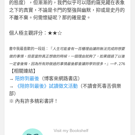
的態度），但漸漸的，我們似乎可以隱約窺見藏在表象
之下的真實，不論是卡門的堅強與幽默，抑或是史丹的
不離不棄。何需懷疑呢？那的確是愛。
個人極主觀評分：★★☆
書中我最喜歡的一段話：『
人生可能會有一百種理由讓妳無法完成妳想要
做的事情，但是當妳真正想做的時候，一個理由就夠了，如果錯過了以後
一定會後悔，因為所有妳做過的事情最後都會讓妳學到很多。
』──P.276
【相關連結】
→
陪妳到最後
（博客來網路書店）
→
《陪妳到最後》試讀徵文活動
（不讀會死毒舌俱樂
部）
※ 內有許多精彩書評！