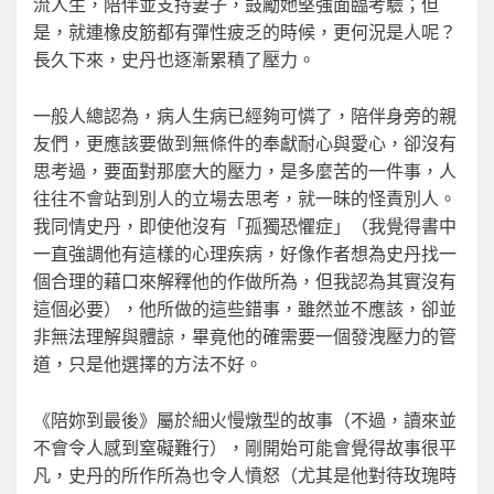
流人生，陪伴並支持妻子，鼓勵她堅強面臨考驗；但
是，就連橡皮筋都有彈性疲乏的時候，更何況是人呢？
長久下來，史丹也逐漸累積了壓力。
一般人總認為，病人生病已經夠可憐了，陪伴身旁的親
友們，更應該要做到無條件的奉獻耐心與愛心，卻沒有
思考過，要面對那麼大的壓力，是多麼苦的一件事，人
往往不會站到別人的立場去思考，就一昧的怪責別人。
我同情史丹，即使他沒有「孤獨恐懼症」（我覺得書中
一直強調他有這樣的心理疾病，好像作者想為史丹找一
個合理的藉口來解釋他的作做所為，但我認為其實沒有
這個必要），他所做的這些錯事，雖然並不應該，卻並
非無法理解與體諒，畢竟他的確需要一個發洩壓力的管
道，只是他選擇的方法不好。
《陪妳到最後》屬於細火慢燉型的故事（不過，讀來並
不會令人感到窒礙難行），剛開始可能會覺得故事很平
凡，史丹的所作所為也令人憤怒（尤其是他對待玫瑰時