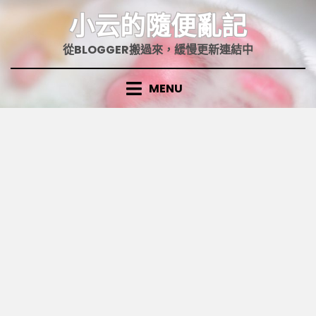
Skip
小云的隨便亂記
to
content
從BLOGGER搬過來，緩慢更新連結中
MENU