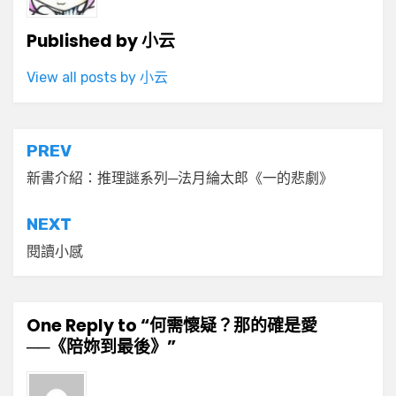
Published by
小云
View all posts by 小云
文
PREV
章
新書介紹：推理謎系列─法月綸太郎《一的悲劇》
導
NEXT
覽
閱讀小感
One Reply to “何需懷疑？那的確是愛
──《陪妳到最後》”