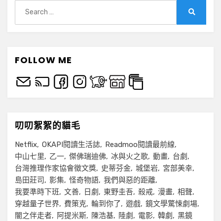
Search
for:
Search
FOLLOW ME
叨叨絮絮的貓毛
Netflix
OKAPI閱讀生活誌
Readmoo閱讀最前線
中山七里
乙一
傑佛瑞迪佛
冰與火之歌
動畫
台劇
台灣推理作家協會徵文獎
史蒂芬金
城堡岩
宮部美幸
島田莊司
影集
怪奇物語
我們與惡的距離
我要準時下班
文善
日劇
東野圭吾
殺戒
漫畫
相聲
穿越量子世界
費策克
輪到你了
遊戲
鏡文學驚悚劇場
闇之伴走者
阿提米斯
陳浩基
陸劇
電影
韓劇
黑鏡