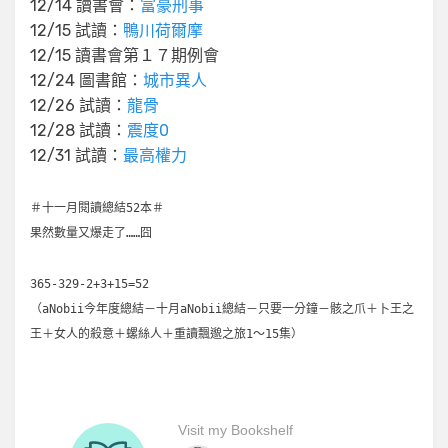
12/14 讀書會：
富豪刑事
12/15 試讀：
鴨川荷爾摩
12/15 讀書會第１７期例會
12/24 圖書館：
城市異人
12/26 試讀：
龍骨
12/28 試讀：
震度0
12/31 試讀：
最高權力
＃十一月閱讀總結52本＃
果然數量又爆走了……囧
365-329-2+3+15=52
（aNobii今年度總結－十月aNobii總結－只要一分鐘－骸之爪＋卜王之
王＋女人的殺意＋螺絲人＋重讀飄邈之旅1～15集）