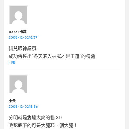
Carol 卡蘿
2008-12-0216:37
貓兒眼神超讚,
成功傳達出”冬天滾入被窩才是王道”的精髓
回覆
小云
2008-12-0218:56
分明就是隻過太爽的貓 XD
毛毯底下的可是大腿耶，躺大腿！