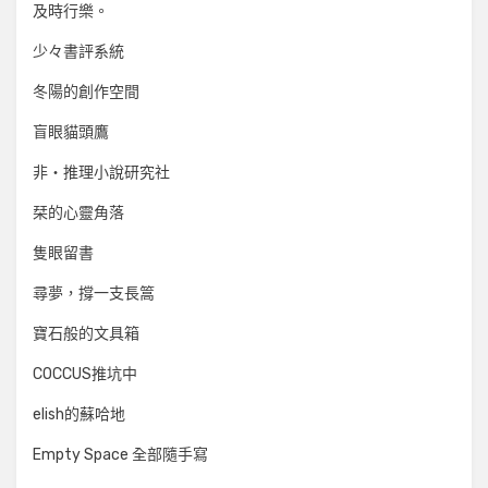
及時行樂。
少々書評系統
冬陽的創作空間
盲眼貓頭鷹
非‧推理小說研究社
栞的心靈角落
隻眼留書
尋夢，撐一支長篙
寶石般的文具箱
COCCUS推坑中
elish的蘇哈地
Empty Space 全部隨手寫