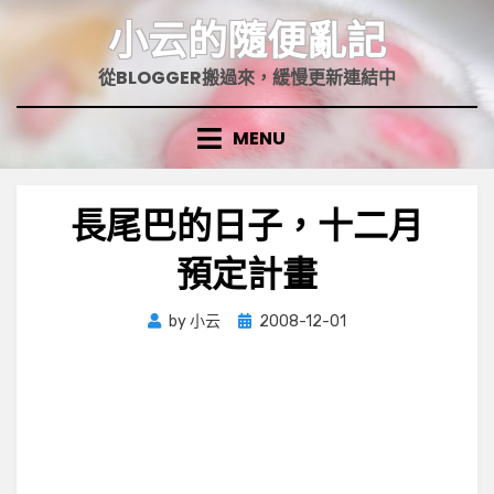
Skip
小云的隨便亂記
to
content
從BLOGGER搬過來，緩慢更新連結中
MENU
長尾巴的日子，十二月
預定計畫
Posted
by
小云
2008-12-01
on