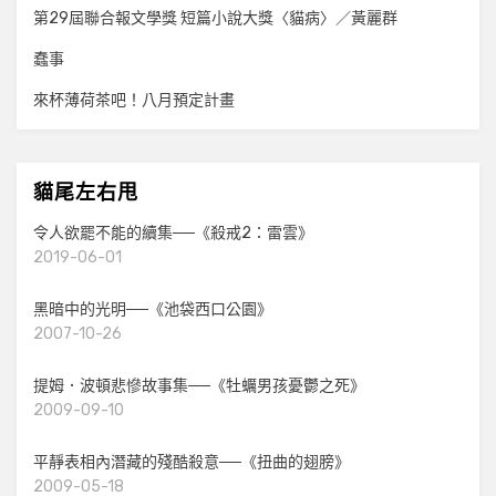
第29屆聯合報文學獎 短篇小說大獎〈貓病〉／黃麗群
蠢事
來杯薄荷茶吧！八月預定計畫
貓尾左右甩
令人欲罷不能的續集──《殺戒2：雷雲》
2019-06-01
黑暗中的光明──《池袋西口公園》
2007-10-26
提姆．波頓悲慘故事集──《牡蠣男孩憂鬱之死》
2009-09-10
平靜表相內潛藏的殘酷殺意──《扭曲的翅膀》
2009-05-18