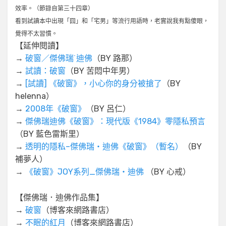
效率。（節錄自第三十四章）
看到試讀本中出現「囧」和「宅男」等流行用語時，老實說我有點傻眼，
覺得不太習慣。
【延伸閱讀】
→
破窗／傑佛瑞˙迪佛
（BY 路那）
→
試讀：破窗
（BY 苦悶中年男）
→
[試讀] 《破窗》，小心你的身分被搶了
（BY
helenna）
→
2008年《破窗》
（BY 呂仁）
→
傑佛瑞迪佛《破窗》：現代版《1984》零隱私預言
（BY 藍色雷斯里）
→
透明的隱私–傑佛瑞‧迪佛《破窗》（暫名）
（BY
補夢人）
→
《破窗》JOY系列_傑佛瑞‧迪佛
（BY 心戒）
【傑佛瑞．迪佛作品集】
→
破窗
（博客來網路書店）
→
不眠的紅月
（博客來網路書店）