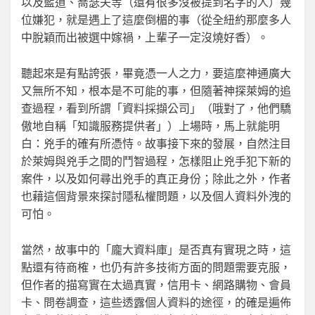
以及藍道、喬瑟夫等（還有很多沒被提到名字的人）幾
位嫌犯，就是遇上了這麼倒楣的事（從全紐約那麼多人
中脫穎而出被選中嫁禍，上輩子一定沒燒好香）。
聽起來是有點誇張，畢竟憑一人之力，要這麼神通廣大
又無所不知，根本是不可能的事，但隨著神探萊姆的追
查過程，看到所謂「資料採擷公司」（哦對了，他們驕
傲地自稱「知識服務提供者」）上場時，馬上就能明
白：兇手的確有所憑恃。故事接下來的發展，自然注目
於萊姆與兇手之間的鬥智過程，怎樣阻止兇手犯下新的
案件，以及如何尋出兇手的真正身份；除此之外，作者
也藉這個背景來探討隱私權問題，以及個人資料外洩的
可怕。
當然，故事中的「龐大資料庫」是否真有實現之時，這
點還有待商榷，也仍有許多技術方面的問題需要克服，
但作者的描寫實在太過真實，信用卡、網路購物、會員
卡、問卷調查，這些透露個人資料的途徑，的確是遍佈