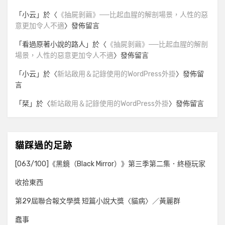
「
小云
」於〈
《抽屍剝繭》──比起血腥的解剖場景，人性的惡
意更加令人不適
〉發佈留言
「
看過原著小說的路人
」於〈
《抽屍剝繭》──比起血腥的解剖
場景，人性的惡意更加令人不適
〉發佈留言
「
小云
」於〈
新站啟用＆記錄使用的WordPress外掛
〉發佈留
言
「
栞
」於〈
新站啟用＆記錄使用的WordPress外掛
〉發佈留言
貓踩過的足跡
[063/100]《黑鏡（Black Mirror）》第三季第二集．終極玩家
收拾東西
第29屆聯合報文學獎 短篇小說大獎〈貓病〉／黃麗群
蠢事