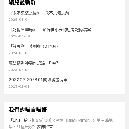
貓兒愛新鮮
《永不沉沒之後》，永不忘懷之前
2025-06-04
《記憶管理局》──節錄自小云的思考記憶檔案
2025-03-08
「諸鬼嶺」系列與《31/04》
2024-06-09
魔法藥劑師製作記錄：Day3
2023-02-04
2022.09-2023.01 閱讀漫畫清單
2023-02-01
我們的喵言喵語
「
Chu
」於〈
[063/100]《黑鏡（Black Mirror）》第三季第二
集．終極玩家
〉發佈留言