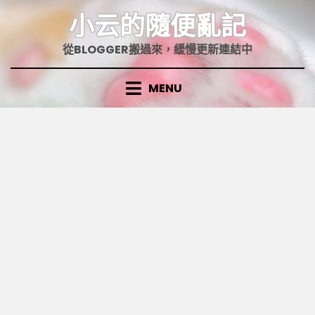
Skip
小云的隨便亂記
to
content
從BLOGGER搬過來，緩慢更新連結中
MENU