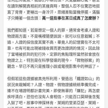
任何恐怖氣氛，我卻仍不寒而慄，只覺膽顫心驚，甚至
在讀到解開真相前的某幾頁時，整個人忍不住驚恐地挺
直了背脊，更嚇出一身冷汗，思緒差點當機停擺，滿腦
子只轉著一個念頭：
萬一這些事在某日成真了怎麼辦？
我們都知道，若是想定一個人的罪，通常會考慮人證和
物證兩方面，不是嘴裡隨便說說，就可以任意栽贓；不
過，人證的採信度其實不高，畢竟人的記憶實在不太可
靠，也有可能出現被錢收買而更改證詞的情況，因此除
了當場被抓到的犯行外，定罪的焦點理所當然就會放在
物證之上，特別是在科學發達的現今，「微物辦案」的
觀念，早已不再只是推理小說或電視影集中的神話了。
但假若這些證據被真兇所利用，營造出「鐵證如山」的
狀況來栽贓呢？人證、物證、微物證據統統準備完成，
連不在場證明都計畫完美，即使無辜的「嫌犯」再怎麼
疾呼清白，恐怕也沒有人會相信，只能百口莫辯後含冤
入獄了吧。故事中神探林肯．萊姆的堂弟亞瑟．萊姆，