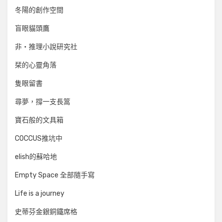
冬陽的創作空間
盲眼貓頭鷹
非‧推理小說研究社
栞的心靈角落
隻眼留書
尋夢，撐一支長篙
寶石般的文具箱
COCCUS推坑中
elish的蘇哈地
Empty Space 全部隨手寫
Life is a journey
史蒂芬金銀銅鐵席格