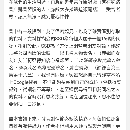
在我們的生活周遭，再想到近年來詐騙猖獗（有在網路
書店購書習慣的人，應該大多接過這類電話）、受害者
眾，讓人無法不感到憂心忡忡。
書中有一段提到，為了保密起見，也為了確實區別存取
的資料，資料採擷公司SSD為每個人賦予一個16碼的代
號，相對於此，SSD為了方便上網監看網友討論，卻故
意將公司內環的電腦一一以卡通人物命名，（萊姆的女
友）艾米莉亞得知後心裡想著：「
以號碼來取代真人姓
名，卻以人名來為電腦命名，實在諷刺
」（節錄自第三
篇第十八章），我也有同感。突然想起自己曾經拿本名
上Google搜尋，不但能夠搜尋到自己的資料（包括得獎
記錄、試讀名單等等），甚至還搜尋得到和我同名之人
的資料，當時沒有思考太深，現在回憶起來，忍不住想
要倒抽一口冷氣。
整本書讀下來，發現劇情節奏緊湊精彩，角色們也都各
自擁有獨特魅力，作者不但利用人類盲點製造謎團，更