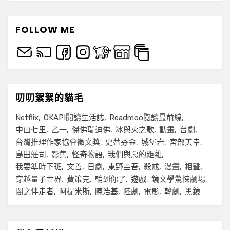
FOLLOW ME
叨叨絮絮的貓毛
Netflix
OKAPI閱讀生活誌
Readmoo閱讀最前線
中山七里
乙一
傑佛瑞迪佛
冰與火之歌
動畫
台劇
台灣推理作家協會徵文獎
史蒂芬金
城堡岩
宮部美幸
島田莊司
影集
怪奇物語
我們與惡的距離
我要準時下班
文善
日劇
東野圭吾
殺戒
漫畫
相聲
穿越量子世界
費策克
輪到你了
遊戲
鏡文學驚悚劇場
闇之伴走者
阿提米斯
陳浩基
陸劇
電影
韓劇
黑鏡