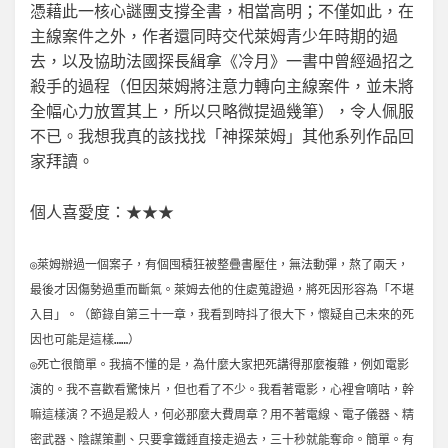
憑藉此一核心謎團支撐全書，相當高明；不僅如此，在
主線案件之外，作者還同時交代萊姆青少年時期的過
去，以及協助法國探長緝拿《冷月》一書中曾經過招之
殺手的過程（但因萊姆將注意力轉向主線案件，並未將
全幅心力放置其上，所以只略微提過幾筆），令人佩服
不已。我想我真的該找找「神探萊姆」其他系列作品回
家拜讀。
個人喜愛度：★★★
◎萊姆辦過一個案子，有個囤積狂被整疊書壓住，無法動彈，熬了兩天，
最後才因傷勢過重而斷氣。萊姆去他的住處蒐證過，將死因形容為「不堪
入目」。（節錄自第三十一章，我看到時抖了很大下，懷疑自己未來的死
因也可能是這樣……）
◎死亡很簡單。我搞不懂的是，為什麼大家把死講得那麼複雜，例如電影
演的。我不喜歡看驚悚片，但也看了不少。我看著電影，心裡會嘀咕，幹
嘛這樣演？不過是殺人，何必那麼大費周章？用不著電線、電子儀器、精
密武器、陰謀策劃、只要拿鐵錘直接走過去，三十秒就能奪命。簡單。有