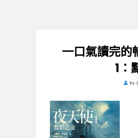
一口氣讀完的
1：
by