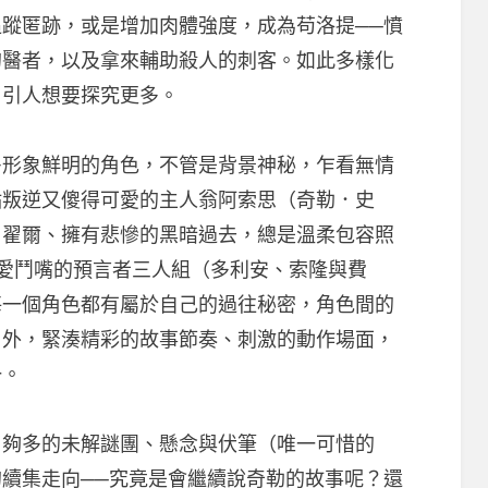
蹤匿跡，或是增加肉體強度，成為苟洛提──憤
的醫者，以及拿來輔助殺人的刺客。如此多樣化
，引人想要探究更多。
多形象鮮明的角色，不管是背景神秘，乍看無情
點叛逆又傻得可愛的主人翁阿索思（奇勒．史
．翟爾、擁有悲慘的黑暗過去，總是溫柔包容照
愛鬥嘴的預言者三人組（多利安、索隆與費
每一個角色都有屬於自己的過往秘密，角色間的
另外，緊湊精彩的故事節奏、刺激的動作場面，
一。
了夠多的未解謎團、懸念與伏筆（唯一可惜的
續集走向──究竟是會繼續說奇勒的故事呢？還