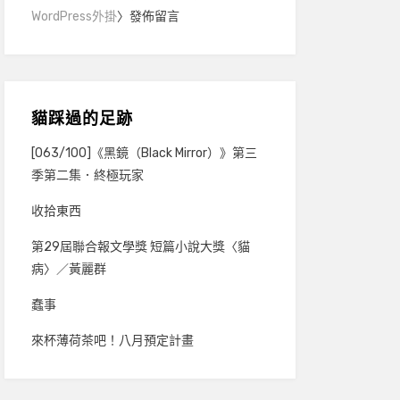
WordPress外掛
〉發佈留言
貓踩過的足跡
[063/100]《黑鏡（Black Mirror）》第三
季第二集．終極玩家
收拾東西
第29屆聯合報文學獎 短篇小說大獎〈貓
病〉／黃麗群
蠢事
來杯薄荷茶吧！八月預定計畫