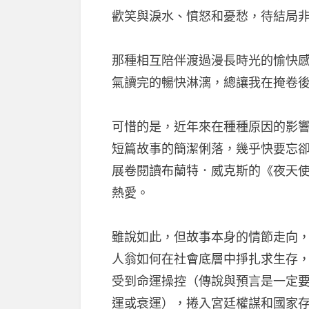
歡笑與淚水、憤怒和憂愁，待結局
那種相互陪伴渡過漫長時光的愉快
氣讀完的暢快淋漓，總讓我在掩卷
可惜的是，近年來在種種原因的影
短篇故事的簡潔俐落，幾乎快要忘
展卷閱讀布蘭特．威克斯的《夜天使
熱愛。
雖說如此，但故事本身的情節走向
人翁如何在社會底層中掙扎求生存
受到命運操控（傳說與預言是一定
運或衰運），捲入宮廷權謀和國家