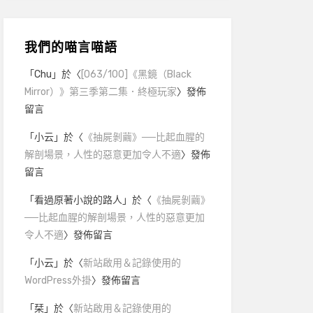
我們的喵言喵語
「
Chu
」於〈
[063/100]《黑鏡（Black
Mirror）》第三季第二集．終極玩家
〉發佈
留言
「
小云
」於〈
《抽屍剝繭》──比起血腥的
解剖場景，人性的惡意更加令人不適
〉發佈
留言
「
看過原著小說的路人
」於〈
《抽屍剝繭》
──比起血腥的解剖場景，人性的惡意更加
令人不適
〉發佈留言
「
小云
」於〈
新站啟用＆記錄使用的
WordPress外掛
〉發佈留言
「
栞
」於〈
新站啟用＆記錄使用的