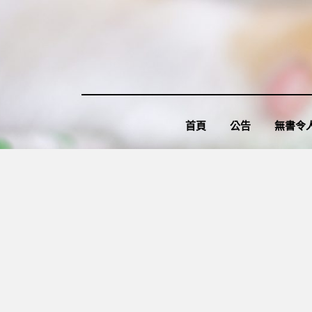
Skip
to
content
首頁
公告
無書令