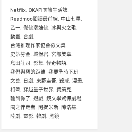
Netflix
OKAPI閱讀生活誌
Readmoo閱讀最前線
中山七里
乙一
傑佛瑞迪佛
冰與火之歌
動畫
台劇
台灣推理作家協會徵文獎
史蒂芬金
城堡岩
宮部美幸
島田莊司
影集
怪奇物語
我們與惡的距離
我要準時下班
文善
日劇
東野圭吾
殺戒
漫畫
相聲
穿越量子世界
費策克
輪到你了
遊戲
鏡文學驚悚劇場
闇之伴走者
阿提米斯
陳浩基
陸劇
電影
韓劇
黑鏡