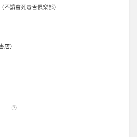
（不讀會死毒舌俱樂部）
書店）