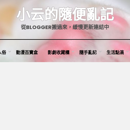
小云的隨便亂記
從BLOGGER搬過來，緩慢更新連結中
人俗
動漫百寶盒
影劇收藏櫃
隨手亂記
生活點滴