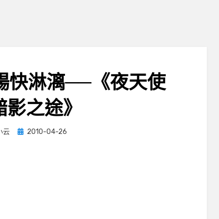
暢快淋漓──《夜天使
黯影之途》
Posted
小云
2010-04-26
on