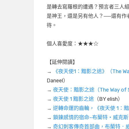
是轉去寫羅根的遭遇？預言者三人
是神王，還是另有他人？──還有作
待。
個人喜愛度：★★★☆
【延伸閱讀】
→
《夜天使1：黯影之途》（The Way of
Daneel）
→
夜天使：黯影之途（The Way of Sha
→
夜天使 1 黯影之途
（BY elish）
→
逆轉命運的齒輪，《夜天使 1：
→
鎖鍊感情的宿命–布蘭特‧威克斯
→
奇幻刺客傳奇首部曲，布蘭特．