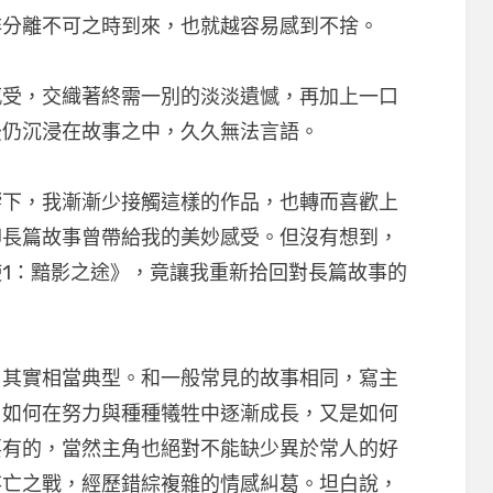
非分離不可之時到來，也就越容易感到不捨。
感受，交織著終需一別的淡淡遺憾，再加上一口
後仍沉浸在故事之中，久久無法言語。
響下，我漸漸少接觸這樣的作品，也轉而喜歡上
卻長篇故事曾帶給我的美妙感受。但沒有想到，
1：黯影之途》，竟讓我重新拾回對長篇故事的
，其實相當典型。和一般常見的故事相同，寫主
，如何在努力與種種犧牲中逐漸成長，又是如何
要有的，當然主角也絕對不能缺少異於常人的好
存亡之戰，經歷錯綜複雜的情感糾葛。坦白說，