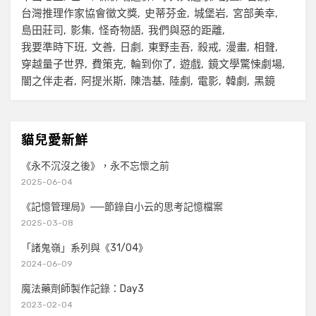
台灣推理作家協會徵文獎
史蒂芬金
城堡岩
宮部美幸
島田莊司
影集
怪奇物語
我們與惡的距離
我要準時下班
文善
日劇
東野圭吾
殺戒
漫畫
相聲
穿越量子世界
費策克
輪到你了
遊戲
鏡文學驚悚劇場
闇之伴走者
阿提米斯
陳浩基
陸劇
電影
韓劇
黑鏡
貓兒愛新鮮
《永不沉沒之後》，永不忘懷之前
2025-06-04
《記憶管理局》──節錄自小云的思考記憶檔案
2025-03-08
「諸鬼嶺」系列與《31/04》
2024-06-09
魔法藥劑師製作記錄：Day3
2023-02-04