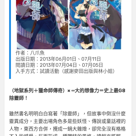
作者：八爪魚
出版日期：2013年06月01日、07月11日
閱讀日期：2013年07月04日、07月05日
入手方式：試讀活動（感謝麥田出版與林小姐）
（地獄系列＋獵命師傳奇）× ∞大的想像力＝史上最G8
除靈師！
雖然書名明明白白寫著「除靈師」，但故事中倒沒什麼
靈異成分，主要出場角色多是些妖怪、傳說或童話裡的
人物，東西方合併，攪成一鍋大雜燴，卻完全沒有格格