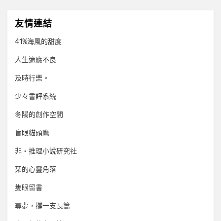
友情連結
41%海風的甜度
人生適應不良
及時行樂。
少々書評系統
冬陽的創作空間
盲眼貓頭鷹
非‧推理小說研究社
栞的心靈角落
隻眼留書
尋夢，撐一支長篙