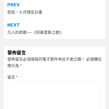
文
PREV
章
剪短，七月預定計畫
導
NEXT
覽
凡人的悲歌──《阿基里斯之歌》
發佈留言
發佈留言必須填寫的電子郵件地址不會公開。
必填欄位
標示為
*
留言
*