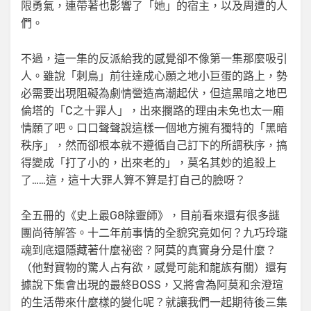
限勇氣，連帶著也影響了「她」的宿主，以及周遭的人
們。
不過，這一集的反派給我的感覺卻不像第一集那麼吸引
人。雖說「刺鳥」前往達成心願之地小巨蛋的路上，勢
必需要出現阻礙為劇情營造高潮起伏，但這黑暗之地巴
倫塔的「C之十罪人」，出來攔路的理由未免也太一廂
情願了吧。口口聲聲說這樣一個地方擁有獨特的「黑暗
秩序」，然而卻根本就不遵循自己訂下的所謂秩序，搞
得變成「打了小的，出來老的」，莫名其妙的追殺上
了……這，這十大罪人算不算是打自己的臉呀？
全五冊的《史上最G8除靈師》，目前看來還有很多謎
團尚待解答。十二年前事情的全貌究竟如何？九巧玲瓏
魂到底還隱藏著什麼祕密？阿莫的真實身分是什麼？
（他對寶物的驚人占有欲，感覺可能和龍族有關）還有
據說下集會出現的最終BOSS，又將會為阿莫和余澄瑄
的生活帶來什麼樣的變化呢？就讓我們一起期待後三集