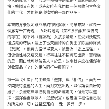
不入的感覺，反而形成一種獨特的風格，讀起來既輕
快、熱鬧又有趣。或許就唯有我們這一個吸收包容各文
化的世代，才能夠寫出這樣的一部作品吧。
本書的背景設定雖然單純卻很搶眼，簡單來說，就是一
個擁有千古奇魂──九巧玲瓏魂（差不多類似於唐僧肉
的存在）的平凡（自認為）女孩余澄瑄，在受到妖魔鬼
怪追殺的時候，遇上了從天而降的
白狗王子
除靈師阿莫
（莫斯）。他實力強悍得驚人，被譽為「史上最強」，
但偏偏性格又痞又跩，行事往往不按牌理出牌，更糟糕
的是一開口就可以氣昏人。於是，故事就這麼在保護者
與收藏品（？）的相偕同行中展開了。
第一集《七星》的主題是「選擇」與「相信」。面對一
夕間變得混亂的人生，面對突然出現、以保護者自居的
男子，余澄瑄無法控制自己的命運走向，但她可以選
擇，選擇要自欺欺人、逃避現實，或者選擇相信自己眼
前所見的一切，並且堅定的……走一步算一步。