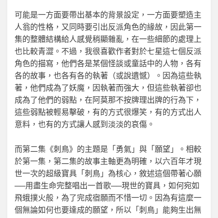
可能是一方面要帶出基本的背景設定，一方面要塑造主
人翁的性格，又同時要引出反派角色的緣故，因此第一
集的整體結構給人感覺稍顯雜亂，在一些細節的處理上
也比較青澀。不過，我很喜歡作者對於七星這七個反派
角色的描寫，他們各是某個怪談或童話中的人物，各有
各的故事，也各有各的執著（或說遺憾）。因為這些執
著，他們成為了妖魔，因執著而強大，但這些執著卻也
成為了他們的弱點，在阿莫那不按牌理出牌的行為下，
這些弱點被輕易擊破，有的方式很爆笑，有的方式出人
意料，也有的方式讓人感到淡淡的哀傷。
而第二集《刺鳥》的主題是「勇氣」與「願望」。相較
於第一集，第二集的故事主軸更為明確，以六百年才現
世一次的超級寶具「刺鳥」為核心，敘述這個帶著心願
──用盡生命完整唱出一首歌──現世的寶具，如何宛如
飛蛾撲火般，為了完成宿願而不惜一切。因為有這麼一
個無論如何也要達成的願望，所以「刺鳥」能夠生出無