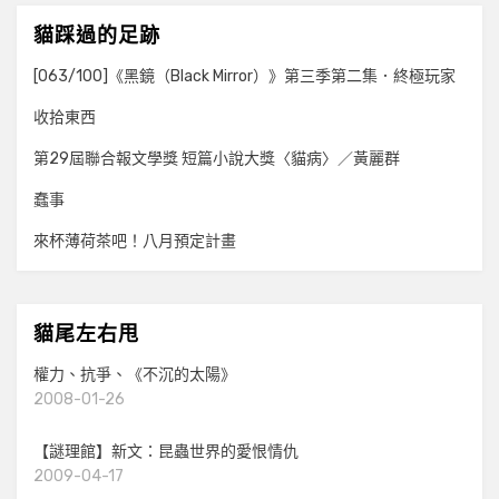
貓踩過的足跡
[063/100]《黑鏡（Black Mirror）》第三季第二集．終極玩家
收拾東西
第29屆聯合報文學獎 短篇小說大獎〈貓病〉／黃麗群
蠢事
來杯薄荷茶吧！八月預定計畫
貓尾左右甩
權力、抗爭、《不沉的太陽》
2008-01-26
【謎理館】新文：昆蟲世界的愛恨情仇
2009-04-17