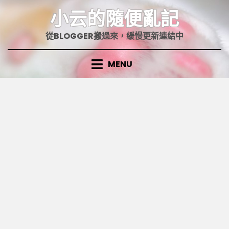
Skip
小云的隨便亂記
to
content
從BLOGGER搬過來，緩慢更新連結中
MENU