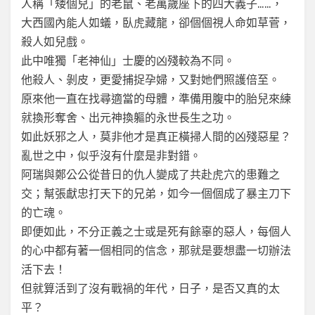
人稱「矮個兒」的老鼠、老萬歲座下的四大義子……，
大西國內能人如蟻，臥虎藏龍，卻個個視人命如草菅，
殺人如兒戲。
此中唯獨「老神仙」士慶的凶殘較為不同。
他殺人、剝皮，更愛捕捉孕婦，又對她們照護倍至。
原來他一直在找尋適當的母體，準備用腹中的胎兒來練
就換形奪舍、出元神換軀的永世長生之功。
如此妖邪之人，莫非他才是真正橫掃人間的凶殘惡星？
亂世之中，似乎沒有什麼是非對錯。
阿瑞與鄭公公從昔日的仇人變成了共赴虎穴的患難之
交；幫張獻忠打天下的兄弟，如今一個個成了暴主刀下
的亡魂。
即便如此，不分正義之士或是死有餘辜的惡人，每個人
的心中都有著一個相同的信念，那就是要想盡一切辦法
活下去！
但就算活到了沒有戰禍的年代，日子，是否又真的太
平？