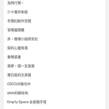
及時行樂。
少々書評系統
冬陽的創作空間
盲眼貓頭鷹
非‧推理小說研究社
栞的心靈角落
隻眼留書
尋夢，撐一支長篙
寶石般的文具箱
COCCUS推坑中
elish的蘇哈地
Empty Space 全部隨手寫