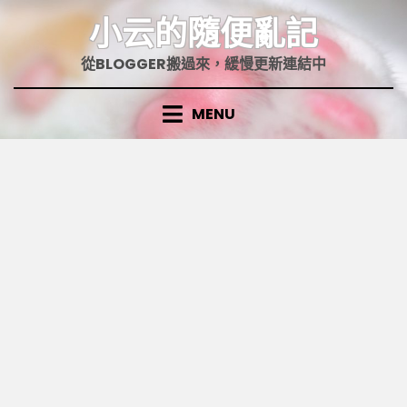
Skip
小云的隨便亂記
to
content
從BLOGGER搬過來，緩慢更新連結中
MENU