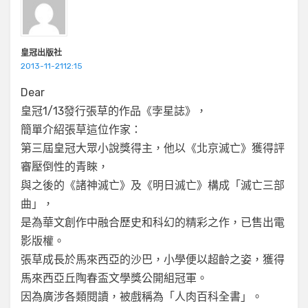
皇冠出版社
2013-11-2112:15
Dear
皇冠1/13發行張草的作品《孛星誌》，
簡單介紹張草這位作家：
第三屆皇冠大眾小說獎得主，他以《北京滅亡》獲得評
審壓倒性的青睞，
與之後的《諸神滅亡》及《明日滅亡》構成「滅亡三部
曲」，
是為華文創作中融合歷史和科幻的精彩之作，已售出電
影版權。
張草成長於馬來西亞的沙巴，小學便以超齡之姿，獲得
馬來西亞丘陶春盃文學獎公開組冠軍。
因為廣涉各類閱讀，被戲稱為「人肉百科全書」。