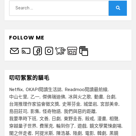
Search
for:
Search
FOLLOW ME
叨叨絮絮的貓毛
Netflix
OKAPI閱讀生活誌
Readmoo閱讀最前線
中山七里
乙一
傑佛瑞迪佛
冰與火之歌
動畫
台劇
台灣推理作家協會徵文獎
史蒂芬金
城堡岩
宮部美幸
島田莊司
影集
怪奇物語
我們與惡的距離
我要準時下班
文善
日劇
東野圭吾
殺戒
漫畫
相聲
穿越量子世界
費策克
輪到你了
遊戲
鏡文學驚悚劇場
闇之伴走者
阿提米斯
陳浩基
陸劇
電影
韓劇
黑鏡