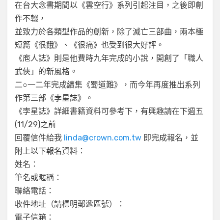
在台大念書期間以《雲空行》系列引起注目，之後即創
作不輟，
並致力於各類型作品的創新，除了滅亡三部曲，兩本極
短篇《很餓》、《很痛》也受到很大好評。
《庖人誌》則是他費時九年完成的小說，開創了「職人
武俠」的新風格。
二○一二年完成續集《蜀道難》，而今年再度推出系列
作第三部《孛星誌》。
《孛星誌》詳細書籍資料可參考下，有興趣請在下週五
(11/29)之前
回覆信件給我
linda@crown.com.tw
即完成報名，並
附上以下報名資料：
姓名：
筆名或暱稱：
聯絡電話：
收件地址（請標明郵遞區號）：
電子信箱：