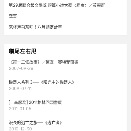
第29屆聯合報文學獎 短篇小說大獎〈貓病〉／黃麗群
蠢事
來杯薄荷茶吧！八月預定計畫
貓尾左右甩
《第十三個故事》／黛安．賽特菲爾德
2007-09-28
機器人系列３──《曙光中的機器人》
2009-07-11
[工商服務] 2011格林回頭書展
2011-01-05
漫長的逃亡之旅──《逃亡者》
2010-12-30