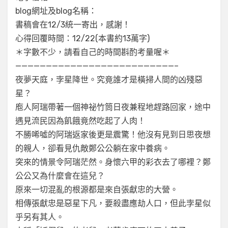
blog網址及blog名稱：
書稿會在12/3統一寄出，感謝！
心得回覆時間：12/22(本書約13萬字)
＊字數不少，請看自己的時間斟酌考量喔＊
——————————————————————————–
夜夢天庭，孛星降世。究竟誰才是橫掃人間的凶殘惡
星？
庖人阿瑞帶著一個神祕竹筒日夜兼程地趕路回家，途中
遇見流民因為飢餓竟然吃起了人肉！
不勝唏噓的阿瑞返家後更是震驚！他沒有見到日思夜想
的親人，卻看見仇敵鄭公公躺在家中養病。
突來的情景令阿瑞茫然。身懷六甲的彩衣去了哪裡？鄭
公公又為什麼會在這兒？
原來一切混亂的根源都是來自張獻忠的大營。
相傳張獻忠是惡星下凡，要殺盡應劫人口，但此孛星似
乎另有其人。