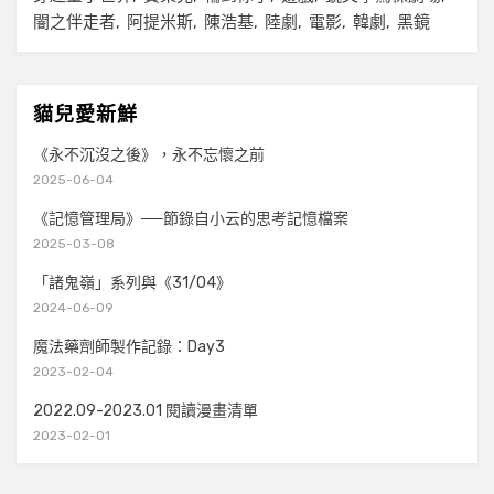
闇之伴走者
阿提米斯
陳浩基
陸劇
電影
韓劇
黑鏡
貓兒愛新鮮
《永不沉沒之後》，永不忘懷之前
2025-06-04
《記憶管理局》──節錄自小云的思考記憶檔案
2025-03-08
「諸鬼嶺」系列與《31/04》
2024-06-09
魔法藥劑師製作記錄：Day3
2023-02-04
2022.09-2023.01 閱讀漫畫清單
2023-02-01