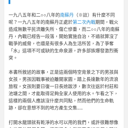
一九八五年和二○○八年的
南蘇丹
（※註）有什麼不同
呢？一九八五年的南蘇丹正處於
第二次內戰
期間，戰火
造成無數平民流離失所、傷亡慘重，而二○○八年的南蘇
丹，內戰已經告一段落，開始實施自治，不過就算沒了
戰爭的威脅，也還是有很多人為生活所苦，為了爭奪
「水」這項不可或缺的生命泉源，許多部族爆發激烈衝
突。
本書所敘述的故事，正是這兩個時空背景之下的男孩與
女孩，男孩因戰事被迫離開家園，踏上長達數年的流浪
旅程，女孩則要日復一日長途跋涉，數次往返於村莊和
池塘之間，才能取得足夠全家人使用的水。乍看之下，
這樣的兩個人應該沒什麼共同點，然而他們的生命軌
跡，卻在意想不到的地方產生交集……
打開水龍頭就有乾淨的水可以用的我們，或許很難想像