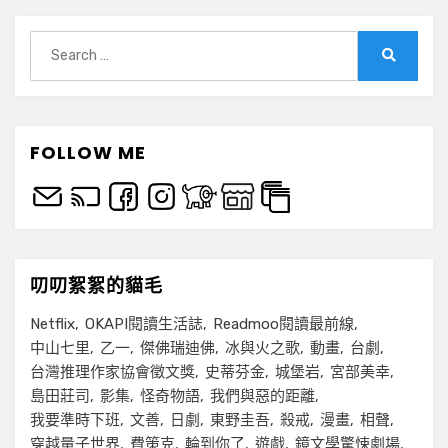
Search
for:
Search
FOLLOW ME
叨叨絮絮的貓毛
Netflix
OKAPI閱讀生活誌
Readmoo閱讀最前線
中山七里
乙一
傑佛瑞迪佛
冰與火之歌
動畫
台劇
台灣推理作家協會徵文獎
史蒂芬金
城堡岩
宮部美幸
島田莊司
影集
怪奇物語
我們與惡的距離
我要準時下班
文善
日劇
東野圭吾
殺戒
漫畫
相聲
穿越量子世界
費策克
輪到你了
遊戲
鏡文學驚悚劇場