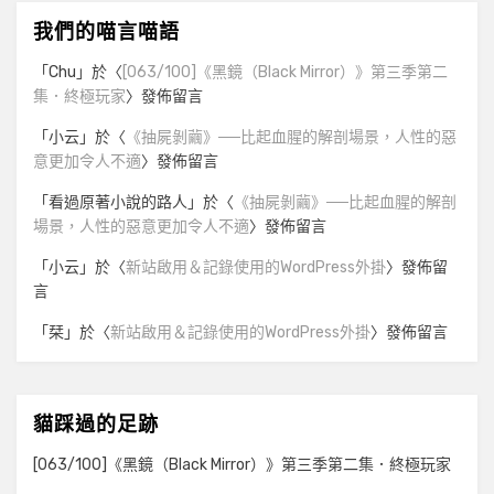
我們的喵言喵語
「
Chu
」於〈
[063/100]《黑鏡（Black Mirror）》第三季第二
集．終極玩家
〉發佈留言
「
小云
」於〈
《抽屍剝繭》──比起血腥的解剖場景，人性的惡
意更加令人不適
〉發佈留言
「
看過原著小說的路人
」於〈
《抽屍剝繭》──比起血腥的解剖
場景，人性的惡意更加令人不適
〉發佈留言
「
小云
」於〈
新站啟用＆記錄使用的WordPress外掛
〉發佈留
言
「
栞
」於〈
新站啟用＆記錄使用的WordPress外掛
〉發佈留言
貓踩過的足跡
[063/100]《黑鏡（Black Mirror）》第三季第二集．終極玩家