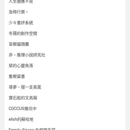
人生適應不良
及時行樂。
少々書評系統
冬陽的創作空間
盲眼貓頭鷹
非‧推理小說研究社
栞的心靈角落
隻眼留書
尋夢，撐一支長篙
寶石般的文具箱
COCCUS推坑中
elish的蘇哈地