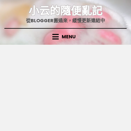
Skip
小云的隨便亂記
to
content
從BLOGGER搬過來，緩慢更新連結中
MENU