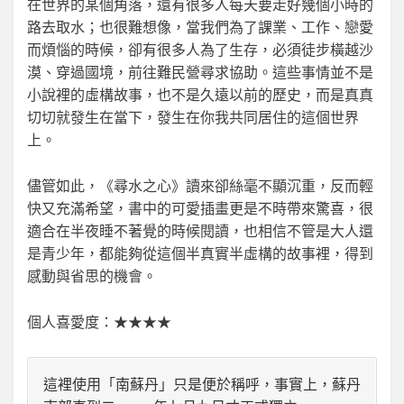
在世界的某個角落，還有很多人每天要走好幾個小時的
路去取水；也很難想像，當我們為了課業、工作、戀愛
而煩惱的時候，卻有很多人為了生存，必須徒步橫越沙
漠、穿過國境，前往難民營尋求協助。這些事情並不是
小說裡的虛構故事，也不是久遠以前的歷史，而是真真
切切就發生在當下，發生在你我共同居住的這個世界
上。
儘管如此，《尋水之心》讀來卻絲毫不顯沉重，反而輕
快又充滿希望，書中的可愛插畫更是不時帶來驚喜，很
適合在半夜睡不著覺的時候閱讀，也相信不管是大人還
是青少年，都能夠從這個半真實半虛構的故事裡，得到
感動與省思的機會。
個人喜愛度：★★★★
這裡使用「南蘇丹」只是便於稱呼，事實上，蘇丹