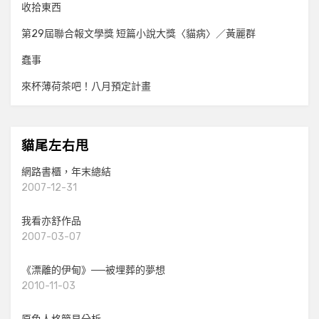
收拾東西
第29屆聯合報文學獎 短篇小說大獎〈貓病〉／黃麗群
蠢事
來杯薄荷茶吧！八月預定計畫
貓尾左右甩
網路書櫃，年末總結
2007-12-31
我看亦舒作品
2007-03-07
《漂離的伊甸》──被埋葬的夢想
2010-11-03