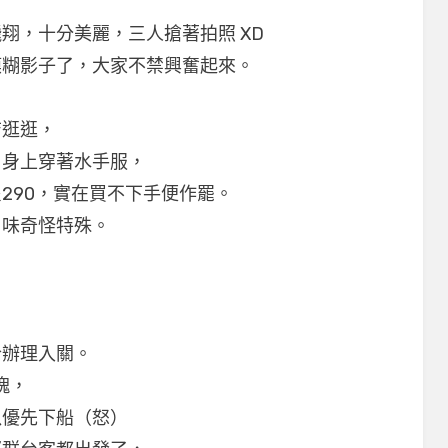
翔，十分美麗，三人搶著拍照 XD
模糊影子了，大家不禁興奮起來。
店逛逛，
，身上穿著水手服，
290，實在買不下手便作罷。
口味奇怪特殊。
合辦理入關。
塊，
以優先下船（怒）