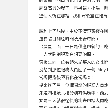
結果那個船員可能也是香港人吧，
超級高興的爆了一串粵語，小湯一
整個人愣在那裡….我和背後靈在他背
順利上了船後，由於不清楚宵夜在
還有隔日到達時間及集合時間，
（麗星上面，一日是供應四餐的，
三人就跑到服務台想要詢問，
背後靈向一位看起來是華人的女性
沒想到那位服務人員回了一句: May I he
當場把背後靈石化在當場 XD
後來找了另一位懂國語的服務人員
知道四樓及六樓分別有供應中、西
於是三人就很愉快的跑去四樓大開