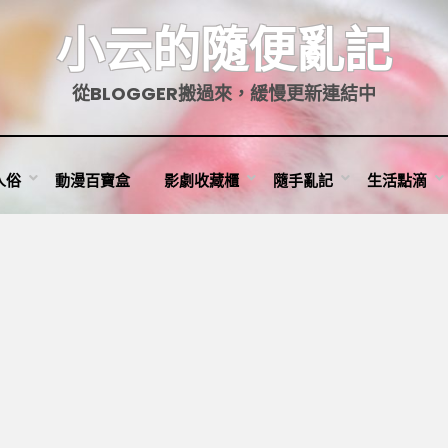
小云的隨便亂記
從BLOGGER搬過來，緩慢更新連結中
人俗
動漫百寶盒
影劇收藏櫃
隨手亂記
生活點滴