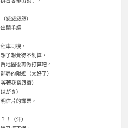
那群台客都出發了，
。
了（怒怒怒怒）
辦出關手續
計程車司機，
，想了想覺得不划算，
店買地圖後再做打算吧。
在郵局的附近（太好了）
片等著我寫跟寄）
（はがき）
貼明信片的郵票，
咧？！（汗）