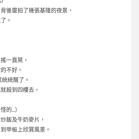
D
，背後靈拍了幾張基隆的夜景，
覺了。
直搖一直晃，
常的不好。
就統統醒了。
完就殺到四樓去，
怪的…）
有炒飯及牛奶麥片，
，到甲板上欣賞風景。