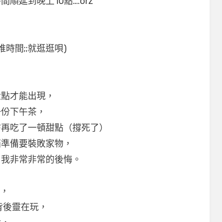
延到晚上10點….orz
時間;;就逛逛唄)
六點才能出現，
一份下午茶，
坊再吃了一頓甜點（撐死了）
箱準備要裝敗家物，
，我非常非常的後悔。
車，
背後靈在玩，