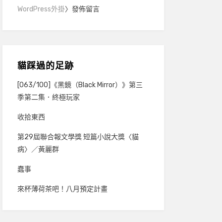
WordPress外掛
〉發佈留言
貓踩過的足跡
[063/100]《黑鏡（Black Mirror）》第三
季第二集．終極玩家
收拾東西
第29屆聯合報文學獎 短篇小說大獎〈貓
病〉／黃麗群
蠢事
來杯薄荷茶吧！八月預定計畫