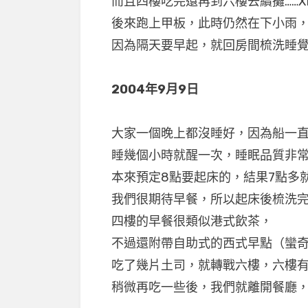
而且四樓吃完還再到六樓去續攤……X
後來跑上甲板，此時仍然在下小雨
因為隔天要早起，就回房間梳洗睡
2004年9月9日
大家一個晚上都沒睡好，因為船一
睡幾個小時就醒一次，睡眠品質非
本來預定8點要起床的，結果7點多
我們很期待早餐，所以起床後梳洗
四樓的早餐很類似港式飲茶，
不過還附帶自助式的西式早點（蠻奇
吃了幾片土司，就轉戰六樓，六樓
稍微再吃一些後，我們就離開餐廳