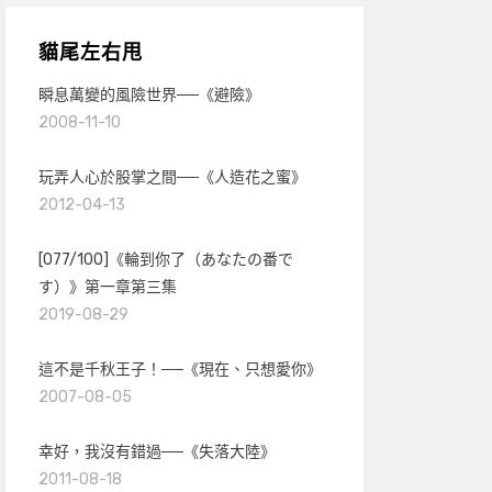
貓尾左右甩
瞬息萬變的風險世界──《避險》
2008-11-10
玩弄人心於股掌之間──《人造花之蜜》
2012-04-13
[077/100]《輪到你了（あなたの番で
す）》第一章第三集
2019-08-29
這不是千秋王子！──《現在、只想愛你》
2007-08-05
幸好，我沒有錯過──《失落大陸》
2011-08-18