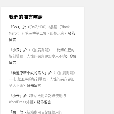
我們的喵言喵語
「
Chu
」於〈
[063/100]《黑鏡（Black
Mirror）》第三季第二集．終極玩家
〉發佈
留言
「
小云
」於〈
《抽屍剝繭》──比起血腥的
解剖場景，人性的惡意更加令人不適
〉發佈
留言
「
看過原著小說的路人
」於〈
《抽屍剝繭》
──比起血腥的解剖場景，人性的惡意更加
令人不適
〉發佈留言
「
小云
」於〈
新站啟用＆記錄使用的
WordPress外掛
〉發佈留言
「
栞
」於〈
新站啟用＆記錄使用的