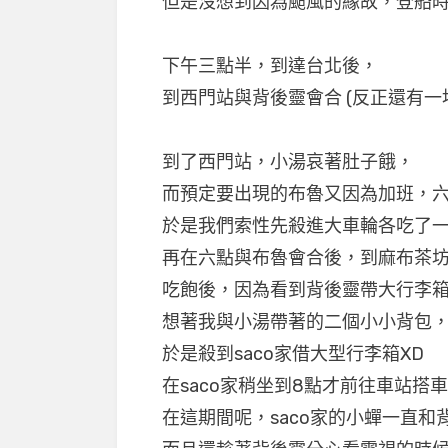
但是沒想到因為颱風的緣故，登船時間順
下午三點半，到達台北後，
到西門站與背後靈會合 (反正還有一堆
到了西門站，小湯哀著肚子餓，
而預定要出現的布魯又因為加班，
於是我們索性先殺進大車輪各吃了
再在六點與布魯會合後，到麻布茶
吃飽後，因為看到背後靈帶大行李
想著我與小湯帶著的二個小小背包
於是殺到saco家借大型行李箱XD
在saco家稍坐到8點才前往車站搭
在這期間呢，saco家的小蟬一直和