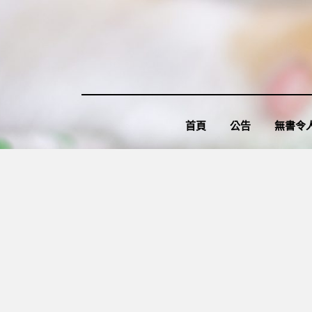
Skip
to
content
首頁
公告
無書令