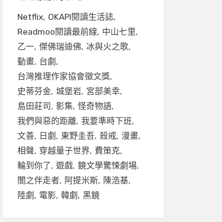
Netflix
OKAPI閱讀生活誌
Readmoo閱讀最前線
中山七里
乙一
傑佛瑞迪佛
冰與火之歌
動畫
台劇
台灣推理作家協會徵文獎
史蒂芬金
城堡岩
宮部美幸
島田莊司
影集
怪奇物語
我們與惡的距離
我要準時下班
文善
日劇
東野圭吾
殺戒
漫畫
相聲
穿越量子世界
費策克
輪到你了
遊戲
鏡文學驚悚劇場
闇之伴走者
阿提米斯
陳浩基
陸劇
電影
韓劇
黑鏡