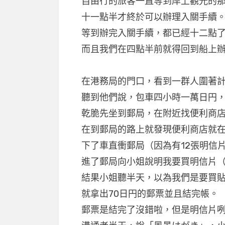
自由行的旅客一直等到岸上觀光的
十一點半才終於可以辦理入關手續
等到辦完入關手續，都已經十二點
而且我們在四點半前就得回到船上
在港務局的門口，看到一群人圍著
聽到他們說，包車四小時一萬日円
乾脆先坐到郵局，在附近找便利商
在到郵局的路上就發現便利商店就
下了車直衝郵局（因為有12張明信
進了郵局向小姐說明我要買明信片
結果小姐聽半天，以為我們是要買
就拿出70日円的郵票並且結完帳。
郵票是結完了沒錯啦，但是明信片