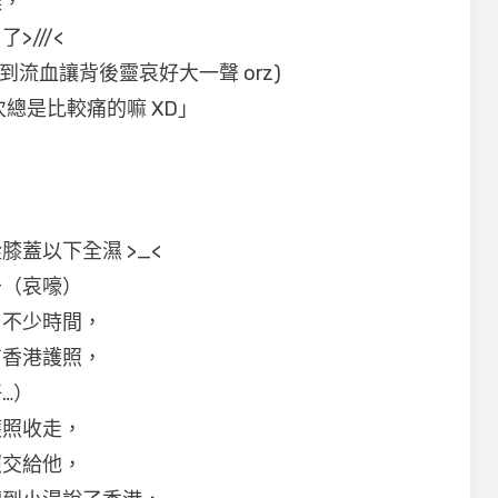
候，
///<
到流血讓背後靈哀好大一聲 orz)
總是比較痛的嘛 XD」
，
蓋以下全濕 >_<
～（哀嚎）
了不少時間，
有香港護照，
…）
護照收走，
照交給他，