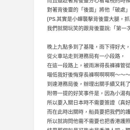
而且還趁著背後靈分心看電視的時
對著背後靈的「後面」將他「破處」了>
(PS.其實是小蟬襲擊背後靈大腿，抓
我們就開玩笑的跟背後靈說:「第一次
晚上九點多到了基隆，雨下得好大
從火車站走到港務局有一小段路，
在這一段路上，被雨淋得長褲褲管從膝
喵低我好後悔穿長褲啊啊啊啊～～
到達港務局後，辦理出關手續又耗
附帶一提的好笑事件是，因為小湯
所以要入關日本時不需要簽證（真好
而在此時出關時，船員要把我們的
所以就詢問他需不需要也把香港護