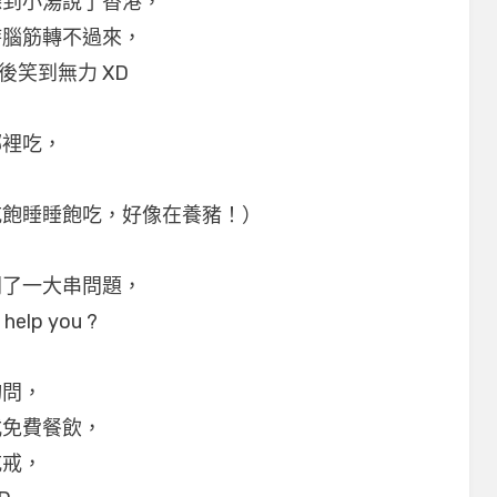
聽到小湯說了香港，
時腦筋轉不過來，
後笑到無力 XD
哪裡吃，
吃飽睡睡飽吃，好像在養豬！）
問了一大串問題，
lp you ?
詢問，
式免費餐飲，
吃戒，