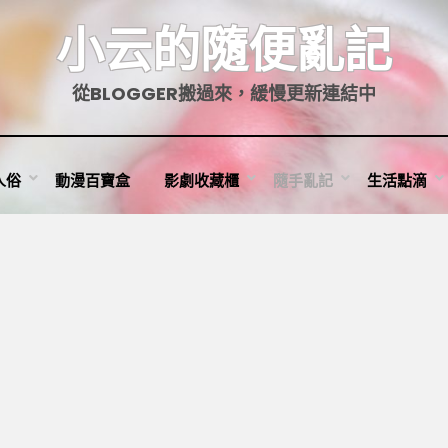
小云的隨便亂記
從BLOGGER搬過來，緩慢更新連結中
人俗
動漫百寶盒
影劇收藏櫃
隨手亂記
生活點滴