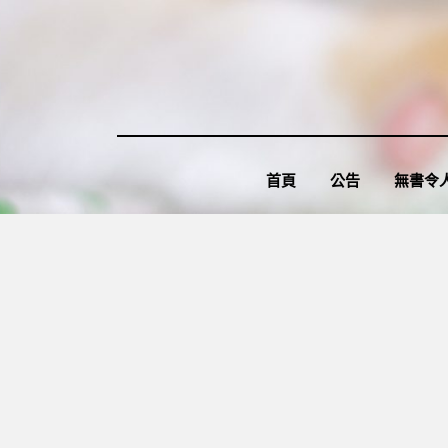
Skip
to
content
首頁
公告
無書令