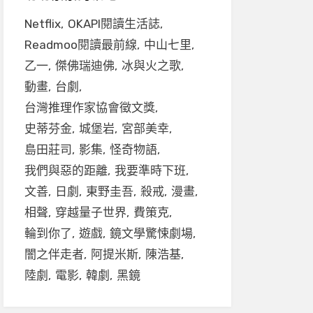
Netflix
OKAPI閱讀生活誌
Readmoo閱讀最前線
中山七里
乙一
傑佛瑞迪佛
冰與火之歌
動畫
台劇
台灣推理作家協會徵文獎
史蒂芬金
城堡岩
宮部美幸
島田莊司
影集
怪奇物語
我們與惡的距離
我要準時下班
文善
日劇
東野圭吾
殺戒
漫畫
相聲
穿越量子世界
費策克
輪到你了
遊戲
鏡文學驚悚劇場
闇之伴走者
阿提米斯
陳浩基
陸劇
電影
韓劇
黑鏡