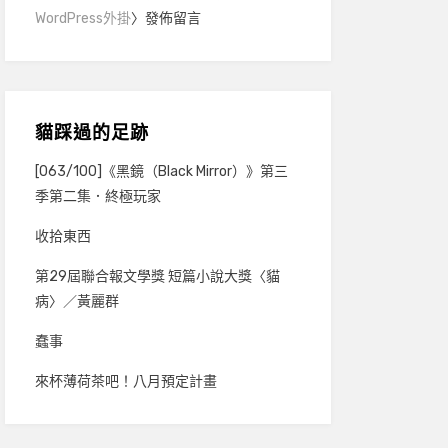
WordPress外掛
〉發佈留言
貓踩過的足跡
[063/100]《黑鏡（Black Mirror）》第三
季第二集．終極玩家
收拾東西
第29屆聯合報文學獎 短篇小說大獎〈貓
病〉／黃麗群
蠢事
來杯薄荷茶吧！八月預定計畫