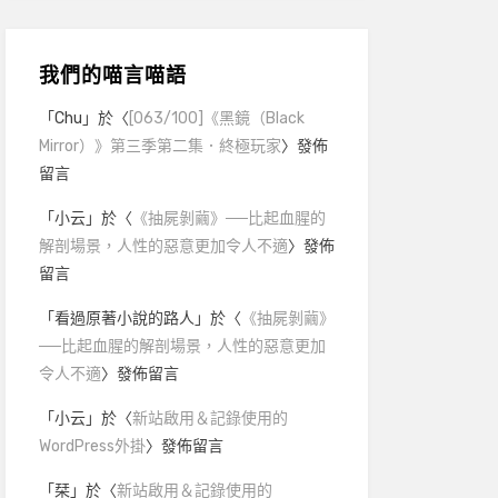
我們的喵言喵語
「
Chu
」於〈
[063/100]《黑鏡（Black
Mirror）》第三季第二集．終極玩家
〉發佈
留言
「
小云
」於〈
《抽屍剝繭》──比起血腥的
解剖場景，人性的惡意更加令人不適
〉發佈
留言
「
看過原著小說的路人
」於〈
《抽屍剝繭》
──比起血腥的解剖場景，人性的惡意更加
令人不適
〉發佈留言
「
小云
」於〈
新站啟用＆記錄使用的
WordPress外掛
〉發佈留言
「
栞
」於〈
新站啟用＆記錄使用的