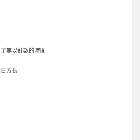
處了無以計數的時間
來日方長
？