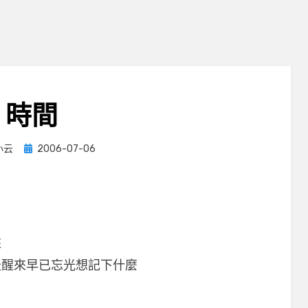
時間
Posted
小云
2006-07-06
on
來
天醒來早已忘光想記下什麼