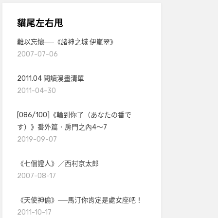
貓尾左右甩
難以忘懷──《諸神之城 伊嵐翠》
2007-07-06
2011.04 閱讀漫畫清單
2011-04-30
[086/100]《輪到你了（あなたの番で
す）》番外篇．房門之內4～7
2019-09-07
《七個證人》／西村京太郎
2007-08-17
《天使神偷》──馬汀你肯定是處女座吧！
2011-10-17