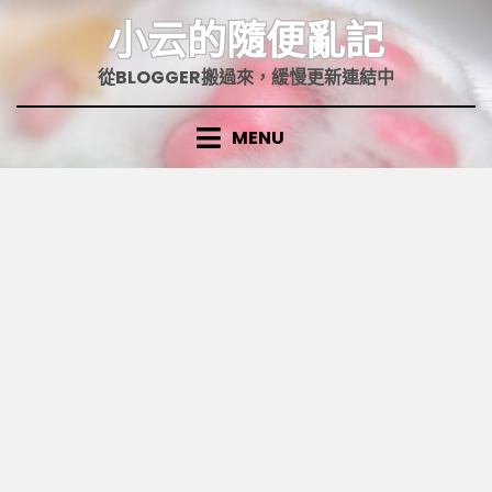
Skip
小云的隨便亂記
to
content
從BLOGGER搬過來，緩慢更新連結中
MENU