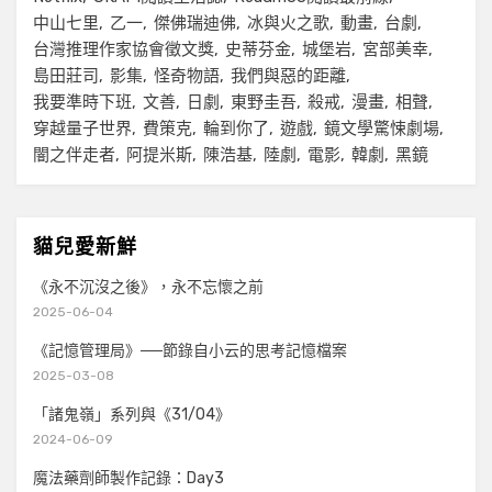
中山七里
乙一
傑佛瑞迪佛
冰與火之歌
動畫
台劇
台灣推理作家協會徵文獎
史蒂芬金
城堡岩
宮部美幸
島田莊司
影集
怪奇物語
我們與惡的距離
我要準時下班
文善
日劇
東野圭吾
殺戒
漫畫
相聲
穿越量子世界
費策克
輪到你了
遊戲
鏡文學驚悚劇場
闇之伴走者
阿提米斯
陳浩基
陸劇
電影
韓劇
黑鏡
貓兒愛新鮮
《永不沉沒之後》，永不忘懷之前
2025-06-04
《記憶管理局》──節錄自小云的思考記憶檔案
2025-03-08
「諸鬼嶺」系列與《31/04》
2024-06-09
魔法藥劑師製作記錄：Day3