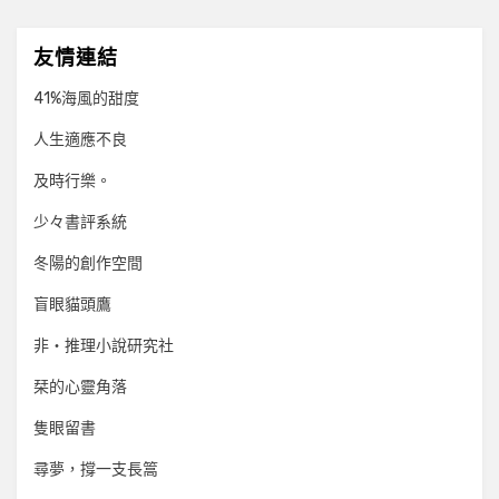
友情連結
41%海風的甜度
人生適應不良
及時行樂。
少々書評系統
冬陽的創作空間
盲眼貓頭鷹
非‧推理小說研究社
栞的心靈角落
隻眼留書
尋夢，撐一支長篙