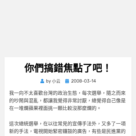
你們搞錯焦點了吧！
Posted
by
小云
2008-03-14
on
我一向不太喜歡台灣的政治生態，每次選舉，隨之而來
的吵鬧與混亂，都讓我覺得非常討厭，總覺得自己像是
在一堆爛蘋果裡面挑一顆比較沒那麼爛的。
這次總統選舉，在以往常見的宣傳手法外，又多了一項
新的手法，電視開始緊密鑼鼓的廣告，有些是民進黨的