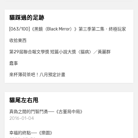
貓踩過的足跡
[063/100]《黑鏡（Black Mirror）》第三季第二集．終極玩家
收拾東西
第29屆聯合報文學獎 短篇小說大獎〈貓病〉／黃麗群
蠢事
來杯薄荷茶吧！八月預定計畫
貓尾左右甩
真偽之間的鬥智鬥勇──《古董局中局》
2016-01-04
幸福的終點──《樂園》