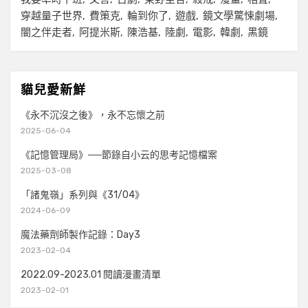
穿越量子世界
費策克
輪到你了
遊戲
鏡文學驚悚劇場
闇之伴走者
阿提米斯
陳浩基
陸劇
電影
韓劇
黑鏡
貓兒愛新鮮
《永不沉沒之後》，永不忘懷之前
2025-06-04
《記憶管理局》──節錄自小云的思考記憶檔案
2025-03-08
「諸鬼嶺」系列與《31/04》
2024-06-09
魔法藥劑師製作記錄：Day3
2023-02-04
2022.09-2023.01 閱讀漫畫清單
2023-02-01