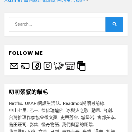
Akismet 如何處理網站訪客的留言資料
。
Search
for:
Search
FOLLOW ME
叨叨絮絮的貓毛
Netflix
OKAPI閱讀生活誌
Readmoo閱讀最前線
中山七里
乙一
傑佛瑞迪佛
冰與火之歌
動畫
台劇
台灣推理作家協會徵文獎
史蒂芬金
城堡岩
宮部美幸
島田莊司
影集
怪奇物語
我們與惡的距離
我要準時下班
文善
日劇
東野圭吾
殺戒
漫畫
相聲