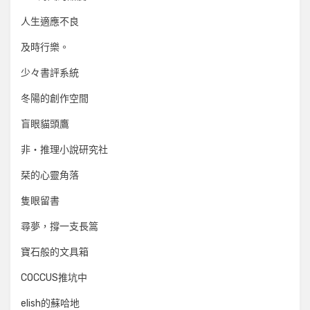
人生適應不良
及時行樂。
少々書評系統
冬陽的創作空間
盲眼貓頭鷹
非‧推理小說研究社
栞的心靈角落
隻眼留書
尋夢，撐一支長篙
寶石般的文具箱
COCCUS推坑中
elish的蘇哈地