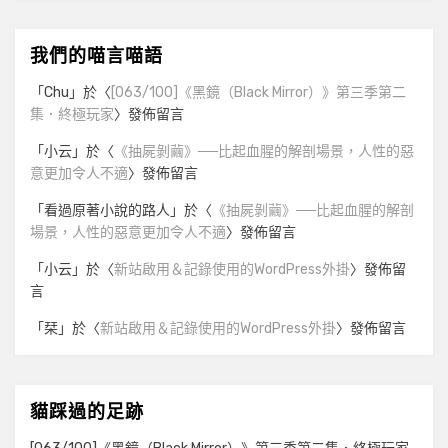
我們的喵言喵語
「
Chu
」於〈
[063/100]《黑鏡（Black Mirror）》第三季第二
集．終極玩家
〉發佈留言
「
小云
」於〈
《抽屍剝繭》──比起血腥的解剖場景，人性的惡
意更加令人不適
〉發佈留言
「
看過原著小說的路人
」於〈
《抽屍剝繭》──比起血腥的解剖
場景，人性的惡意更加令人不適
〉發佈留言
「
小云
」於〈
新站啟用＆記錄使用的WordPress外掛
〉發佈留
言
「
栞
」於〈
新站啟用＆記錄使用的WordPress外掛
〉發佈留言
貓踩過的足跡