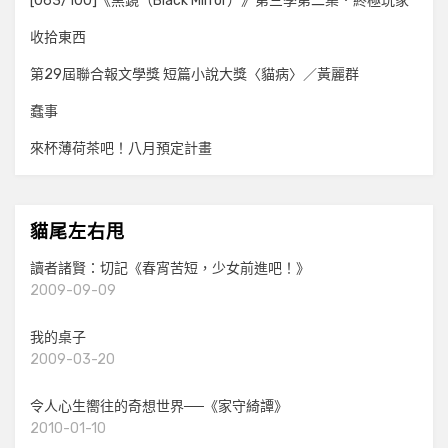
[063/100]《黑鏡（Black Mirror）》第三季第二集．終極玩家
收拾東西
第29屆聯合報文學獎 短篇小說大獎〈貓病〉／黃麗群
蠢事
來杯薄荷茶吧！八月預定計畫
貓尾左右甩
讀者諸賢：切記《春宵苦短，少女前進吧！》
2009-09-09
我的桌子
2009-03-20
令人心生嚮往的奇想世界──《家守綺譚》
2010-01-10