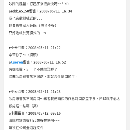
吵鬧的鍵盤，打起字來很爽快呀～！XD
◎eddie5150留言：2008/05/11 16:34
我也喜歡機械式的...
但會影響家人睡眠 (隔音不好)
只好遷就於薄膜式的 :x
▼小云回覆：2008/05/11 21:22
辛苦你了～（摸頭）
◎
lueren
留言：2008/05/11 16:52
有咖咖聲，另一半不就很難睡？
除非臥房與書房不同處，那就沒什麼問題了。
▼小云回覆：2008/05/11 21:23
臥房跟書房不同房間～再者我們兩個的作息時間都差不多，所以就不必太
顧慮這一點囉（笑）
◎卡蘿留言：2008/05/12 09:16
清脆的鍵盤聲打起來好爽快啊~~~
每次在公司全速趕文件