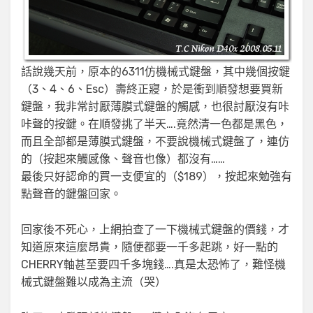
話說幾天前，原本的6311仿機械式鍵盤，其中幾個按鍵
（3、4、6、Esc）壽終正寢，於是衝到順發想要買新
鍵盤，我非常討厭薄膜式鍵盤的觸感，也很討厭沒有咔
咔聲的按鍵。在順發挑了半天….竟然清一色都是黑色，
而且全部都是薄膜式鍵盤，不要說機械式鍵盤了，連仿
的（按起來觸感像、聲音也像）都沒有……
最後只好認命的買一支便宜的（$189），按起來勉強有
點聲音的鍵盤回家。
回家後不死心，上網拍查了一下機械式鍵盤的價錢，才
知道原來這麼昂貴，隨便都要一千多起跳，好一點的
CHERRY軸甚至要四千多塊錢….真是太恐怖了，難怪機
械式鍵盤難以成為主流（哭）