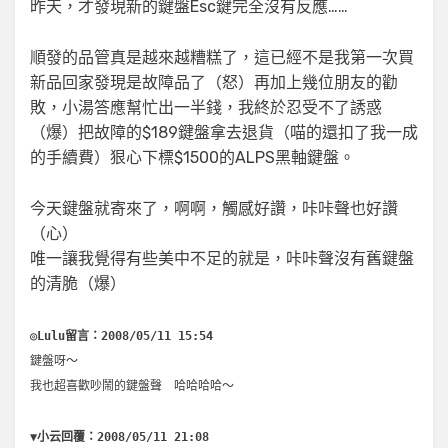
昨天，才發現新的鍵盤Esc鍵完全沒有反應……
順發的品管真是越來越糟糕了，這已經不是我第一次買
新品回家發現是故障品了（怒）再加上幾位朋友的勸
敗，小湯答應幫忙出一半錢，我終於忍受不了誘惑
（爆）把故障的$189鍵盤拿去退貨（喵的還扣了我一成
的手續費）狠心下標$1500的ALPS黑軸鍵盤。
今天鍵盤就寄來了，啊啊，觸感好讚，咔咔聲也好讚
（心）
唯一讓我覺得有些美中不足的就是，咔咔聲沒有舊鍵盤
的清脆（爆）
◎Lulu留言：2008/05/11 15:54
鍵盤呀～
我也超喜歡吵鬧的鍵盤聲 哈哈哈哈～
▼小云回覆：2008/05/11 21:08