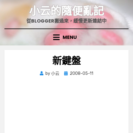
Skip
小云的隨便亂記
to
content
從BLOGGER搬過來，緩慢更新連結中
MENU
新鍵盤
Posted
by
小云
2008-05-11
on