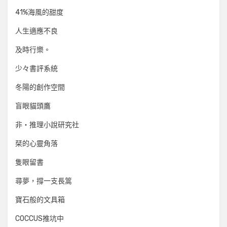
41%海風的甜度
人生適應不良
及時行樂。
少々書評系統
冬陽的創作空間
盲眼貓頭鷹
非‧推理小說研究社
栞的心靈角落
隻眼留書
尋夢，撐一支長篙
寶石般的文具箱
COCCUS推坑中