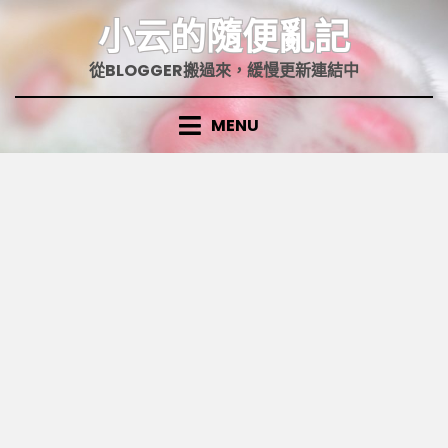
Skip
小云的隨便亂記
to
content
從BLOGGER搬過來，緩慢更新連結中
MENU