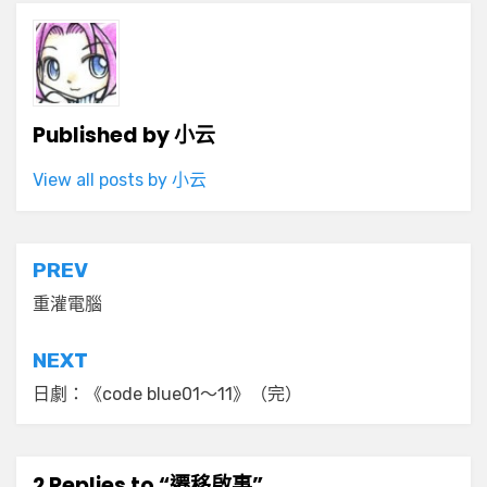
Published by
小云
View all posts by 小云
文
PREV
章
重灌電腦
導
NEXT
覽
日劇：《code blue01～11》（完）
2 Replies to “遷移啟事”