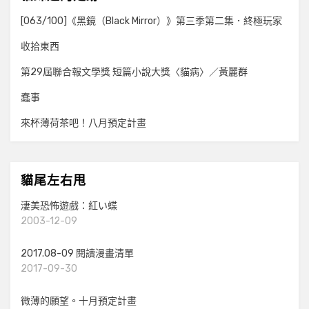
[063/100]《黑鏡（Black Mirror）》第三季第二集．終極玩家
收拾東西
第29屆聯合報文學獎 短篇小說大獎〈貓病〉／黃麗群
蠢事
來杯薄荷茶吧！八月預定計畫
貓尾左右甩
淒美恐怖遊戲：紅い蝶
2003-12-09
2017.08-09 閱讀漫畫清單
2017-09-30
微薄的願望。十月預定計畫