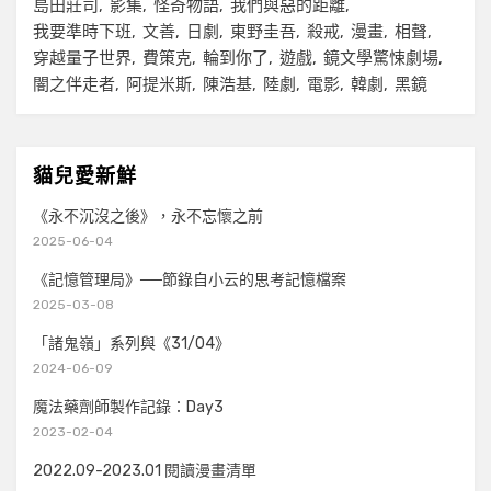
島田莊司
影集
怪奇物語
我們與惡的距離
我要準時下班
文善
日劇
東野圭吾
殺戒
漫畫
相聲
穿越量子世界
費策克
輪到你了
遊戲
鏡文學驚悚劇場
闇之伴走者
阿提米斯
陳浩基
陸劇
電影
韓劇
黑鏡
貓兒愛新鮮
《永不沉沒之後》，永不忘懷之前
2025-06-04
《記憶管理局》──節錄自小云的思考記憶檔案
2025-03-08
「諸鬼嶺」系列與《31/04》
2024-06-09
魔法藥劑師製作記錄：Day3
2023-02-04
2022.09-2023.01 閱讀漫畫清單