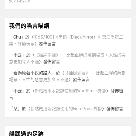
2023-02-01
我們的喵言喵語
「
Chu
」於〈
[063/100]《黑鏡（Black Mirror）》第三季第二
集．終極玩家
〉發佈留言
「
小云
」於〈
《抽屍剝繭》──比起血腥的解剖場景，人性的惡
意更加令人不適
〉發佈留言
「
看過原著小說的路人
」於〈
《抽屍剝繭》──比起血腥的解剖
場景，人性的惡意更加令人不適
〉發佈留言
「
小云
」於〈
新站啟用＆記錄使用的WordPress外掛
〉發佈留
言
「
栞
」於〈
新站啟用＆記錄使用的WordPress外掛
〉發佈留言
貓踩過的足跡