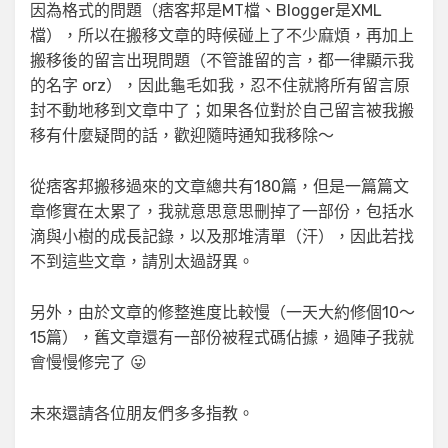
因為格式的問題（痞客邦是MT檔、Blogger是XML
檔），所以在搬移文章的時候碰上了不少麻煩，再加上
搬移後的留言出現問題（不管誰留的言，都一律顯示我
的名字 orz），因此龜毛如我，忍不住就將所有留言原
封不動地移到文章中了；如果各位對於自己留言被我搬
移有什麼疑問的話，歡迎隨時通知我移除～
從痞客邦搬移過來的文章總共有180篇，但是一篇篇文
章修實在太累了，我就意思意思刪掉了一部份，包括水
滴與小樹的成長記錄，以及那堆清單（汗），因此若找
不到這些文章，請別太過訝異。
另外，由於文章的修整進度比較慢（一天大約修個10～
15篇），舊文章還有一部份被程式碼佔據，過陣子我就
會慢慢修完了 😛
未來還請各位朋友們多多指教。