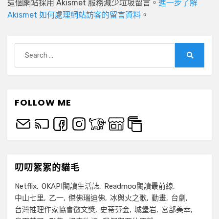
這個網站採用 Akismet 服務減少垃圾留言。
進一步了解
Akismet 如何處理網站訪客的留言資料
。
Search
for:
Search
FOLLOW ME
叨叨絮絮的貓毛
Netflix
OKAPI閱讀生活誌
Readmoo閱讀最前線
中山七里
乙一
傑佛瑞迪佛
冰與火之歌
動畫
台劇
台灣推理作家協會徵文獎
史蒂芬金
城堡岩
宮部美幸