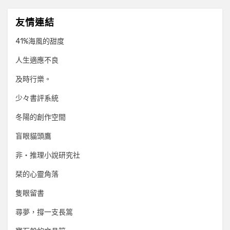
友情連結
41%海風的甜度
人生適應不良
及時行樂。
少々書評系統
冬陽的創作空間
盲眼貓頭鷹
非‧推理小說研究社
栞的心靈角落
隻眼留書
尋夢，撐一支長篙