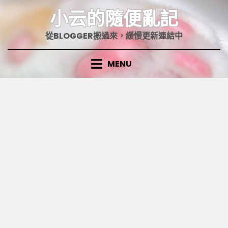
Skip
小云的隨便亂記
to
content
從BLOGGER搬過來，緩慢更新連結中
MENU