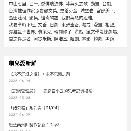
中山七里
乙一
傑佛瑞迪佛
冰與火之歌
動畫
台劇
台灣推理作家協會徵文獎
史蒂芬金
城堡岩
宮部美幸
島田莊司
影集
怪奇物語
我們與惡的距離
我要準時下班
文善
日劇
東野圭吾
殺戒
漫畫
相聲
穿越量子世界
費策克
輪到你了
遊戲
鏡文學驚悚劇場
闇之伴走者
阿提米斯
陳浩基
陸劇
電影
韓劇
黑鏡
貓兒愛新鮮
《永不沉沒之後》，永不忘懷之前
2025-06-04
《記憶管理局》──節錄自小云的思考記憶檔案
2025-03-08
「諸鬼嶺」系列與《31/04》
2024-06-09
魔法藥劑師製作記錄：Day3