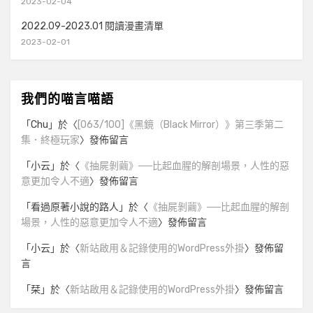
2023-02-04
2022.09-2023.01 閱讀漫畫清單
2023-02-01
我們的喵言喵語
「
Chu
」於〈
[063/100]《黑鏡（Black Mirror）》第三季第二
集．終極玩家
〉發佈留言
「
小云
」於〈
《抽屍剝繭》──比起血腥的解剖場景，人性的惡
意更加令人不適
〉發佈留言
「
看過原著小說的路人
」於〈
《抽屍剝繭》──比起血腥的解剖
場景，人性的惡意更加令人不適
〉發佈留言
「
小云
」於〈
新站啟用＆記錄使用的WordPress外掛
〉發佈留
言
「
栞
」於〈
新站啟用＆記錄使用的WordPress外掛
〉發佈留言