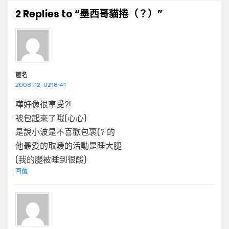
2 Replies to “墨西哥貓捲（？）”
匿名
2008-12-0218:41
嘩好像很享受?!
被包起來了哦(心心)
是說小波是不喜歡包裹(? 的
他最愛的取暖的活動是睡大腿
(我的腿被睡到很酸)
回覆