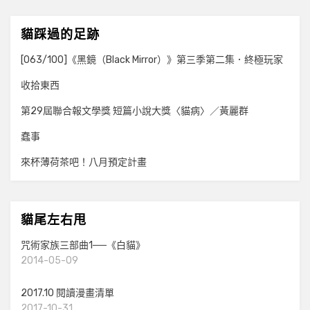
貓踩過的足跡
[063/100]《黑鏡（Black Mirror）》第三季第二集．終極玩家
收拾東西
第29屆聯合報文學獎 短篇小說大獎〈貓病〉／黃麗群
蠢事
來杯薄荷茶吧！八月預定計畫
貓尾左右甩
咒術家族三部曲1──《白貓》
2014-05-09
2017.10 閱讀漫畫清單
2017-10-31