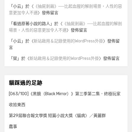
「
小云
」於〈
《抽屍剝繭》──比起血腥的解剖場景，人性的惡
意更加令人不適
〉發佈留言
「
看過原著小說的路人
」於〈
《抽屍剝繭》──比起血腥的解剖
場景，人性的惡意更加令人不適
〉發佈留言
「
小云
」於〈
新站啟用＆記錄使用的WordPress外掛
〉發佈留
言
「
栞
」於〈
新站啟用＆記錄使用的WordPress外掛
〉發佈留言
貓踩過的足跡
[063/100]《黑鏡（Black Mirror）》第三季第二集．終極玩家
收拾東西
第29屆聯合報文學獎 短篇小說大獎〈貓病〉／黃麗群
蠢事