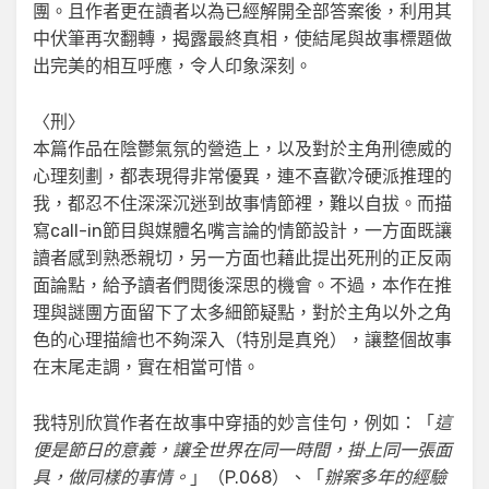
團。且作者更在讀者以為已經解開全部答案後，利用其
中伏筆再次翻轉，揭露最終真相，使結尾與故事標題做
出完美的相互呼應，令人印象深刻。
〈刑〉
本篇作品在陰鬱氣氛的營造上，以及對於主角刑德威的
心理刻劃，都表現得非常優異，連不喜歡冷硬派推理的
我，都忍不住深深沉迷到故事情節裡，難以自拔。而描
寫call-in節目與媒體名嘴言論的情節設計，一方面既讓
讀者感到熟悉親切，另一方面也藉此提出死刑的正反兩
面論點，給予讀者們閱後深思的機會。不過，本作在推
理與謎團方面留下了太多細節疑點，對於主角以外之角
色的心理描繪也不夠深入（特別是真兇），讓整個故事
在末尾走調，實在相當可惜。
我特別欣賞作者在故事中穿插的妙言佳句，例如：「
這
便是節日的意義，讓全世界在同一時間，掛上同一張面
具，做同樣的事情。
」（P.068）、「
辦案多年的經驗