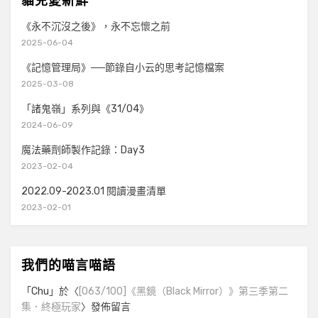
貓兒愛新鮮
《永不沉沒之後》，永不忘懷之前
2025-06-04
《記憶管理局》──節錄自小云的思考記憶檔案
2025-03-08
「諸鬼嶺」系列與《31/04》
2024-06-09
魔法藥劑師製作記錄：Day3
2023-02-04
2022.09-2023.01 閱讀漫畫清單
2023-02-01
我們的喵言喵語
「
Chu
」於〈
[063/100]《黑鏡（Black Mirror）》第三季第二
集．終極玩家
〉發佈留言