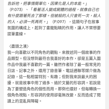
告訴他，把事情簡單化、因果化是人的本能。
」
（P.073）、「
看著活人變成屍體的過程，就像自己也
有什麼跟著死去了那樣。但被殺的人只會死一次，殺人
的人，必須一死再死。
」（P.097），這類句子在故事
氛圍的構成上，起到了畫龍點睛的作用，讓人不禁想要
提筆畫線。
〈盡頭之濱〉
我一向喜歡以不同角色的觀點，來敘述同一個故事的作
品類型。但沒想到最符合我喜好的本作，卻是五篇入圍
作品中我最不喜歡的一篇。雖然作者除了最一般常見的
日誌、記事之外，還用了錄音筆、電話通聯等媒介做為
記錄，這一點相當特別、有趣；但對我來說最大的困
擾，就是故事中用了過多、過於文藝的形容詞。若說是
為了要塑造角色的個性而用，那倒也還好，但每轉換一
個角色視點，形容詞的使用卻毫無改變，反而造成了閱
讀上的混亂與障礙。