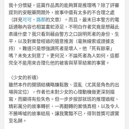
我十分懷疑，這篇作品真的能夠算是推理嗎？除了評審
提到的安眠藥問題外，故事中還有太多的不合理之處
（詳見
可可
、
路那
的文章）。而且，最末日本警方的電
話通聯內容也相當畫蛇添足，不明白作者究竟是想藉此
表達什麼？我只看到藉由警方之口說明死者的身份、生
平，以及對案發經過的隨意推測（毫無線索或證據支
持）。難道只是想強調死者是壞人，他「死有餘辜」
嗎？未免太刻意了。更何況，不論死者為人如何，這都
完全不能用來合理化他的被害與草草結案的事實。
〈少女的祈禱〉
雖然本作的開頭結構略嫌鬆散、混亂（尤其是角色的出
場與定位），作者也未對少女的心理動機做更深刻描
寫，而顯得有些失色。但一步步按部就班的推理過程、
精彩萬分的故事轉折、一再翻轉的案情真相，以及令人
不勝唏噓的故事結局，讓我驚豔不已，得到首獎可謂實
至名歸。