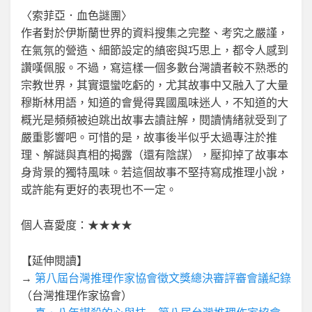
〈索菲亞．血色謎團〉
作者對於伊斯蘭世界的資料搜集之完整、考究之嚴謹，
在氣氛的營造、細節設定的縝密與巧思上，都令人感到
讚嘆佩服。不過，寫這樣一個多數台灣讀者較不熟悉的
宗教世界，其實還蠻吃虧的，尤其故事中又融入了大量
穆斯林用語，知道的會覺得異國風味迷人，不知道的大
概光是頻頻被迫跳出故事去讀註解，閱讀情緒就受到了
嚴重影響吧。可惜的是，故事後半似乎太過專注於推
理、解謎與真相的揭露（還有陰謀），壓抑掉了故事本
身背景的獨特風味。若這個故事不堅持寫成推理小說，
或許能有更好的表現也不一定。
個人喜愛度：★★★★
【延伸閱讀】
→
第八屆台灣推理作家協會徵文獎總決審評審會議紀錄
（台灣推理作家協會）