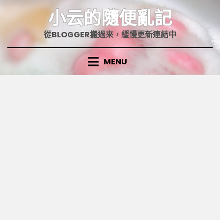
Skip
小云的隨便亂記
to
content
從BLOGGER搬過來，緩慢更新連結中
MENU