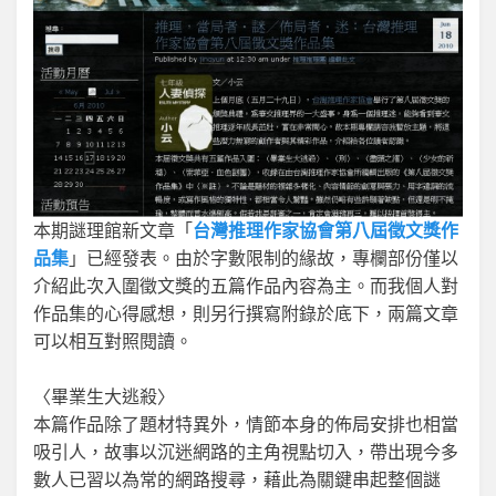
本期謎理館新文章「
台灣推理作家協會第八屆徵文獎作
品集
」已經發表。由於字數限制的緣故，專欄部份僅以
介紹此次入圍徵文獎的五篇作品內容為主。而我個人對
作品集的心得感想，則另行撰寫附錄於底下，兩篇文章
可以相互對照閱讀。
〈畢業生大逃殺〉
本篇作品除了題材特異外，情節本身的佈局安排也相當
吸引人，故事以沉迷網路的主角視點切入，帶出現今多
數人已習以為常的網路搜尋，藉此為關鍵串起整個謎