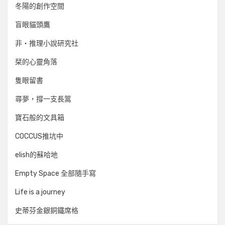
冬陽的創作空間
盲眼貓頭鷹
非‧推理小說研究社
栞的心靈角落
隻眼留書
尋夢，撐一支長篙
寶石般的文具箱
COCCUS推坑中
elish的蘇哈地
Empty Space 全部隨手寫
Life is a journey
史蒂芬金銀銅鐵席格