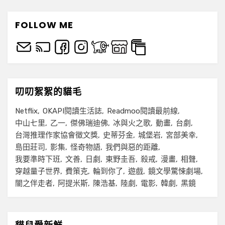
FOLLOW ME
叨叨絮絮的貓毛
Netflix
OKAPI閱讀生活誌
Readmoo閱讀最前線
中山七里
乙一
傑佛瑞迪佛
冰與火之歌
動畫
台劇
台灣推理作家協會徵文獎
史蒂芬金
城堡岩
宮部美幸
島田莊司
影集
怪奇物語
我們與惡的距離
我要準時下班
文善
日劇
東野圭吾
殺戒
漫畫
相聲
穿越量子世界
費策克
輪到你了
遊戲
鏡文學驚悚劇場
闇之伴走者
阿提米斯
陳浩基
陸劇
電影
韓劇
黑鏡